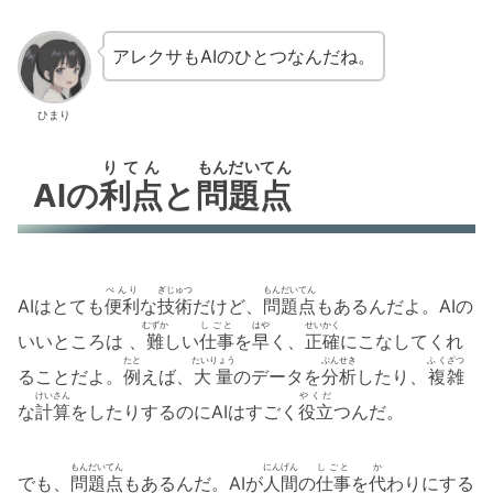
アレクサもAIのひとつなんだね。
ひまり
りてん
もんだいてん
AIの
利点
と
問題点
べんり
ぎじゅつ
もんだいてん
AIはとても
便利
な
技術
だけど、
問題点
もあるんだよ。AIの
むずか
しごと
はや
せいかく
いいところは 、
難
しい
仕事
を
早
く、
正確
にこなしてくれ
たと
たいりょう
ぶんせき
ふ くざつ
ることだよ。
例
えば、
大量
のデータを
分析
したり、
複雑
けいさん
やくだ
な
計算
をしたりするのにAIはすごく
役立
つんだ。
もんだいてん
にんげん
しごと
か
でも、
問題点
もあるんだ。AIが
人間
の
仕事
を
代
わりにする