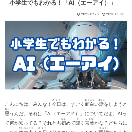
小学生でもわかる！「AI（エーアイ）」
2023.07.23
2026.05.30
きょう
おもしろ
はなし
こんにちは、みんな！
今日
は、すごく
面白
い
話
をしようと
おも
思
うんだ。それは「AI（エーアイ）」についてだよ。AIっ
なに
し
はじ
き
ことば
て
何
か
知
ってる？それとも
初
めて
聞
く
言葉
かな？どちらに
だいじょうぶ
きょう
りかい