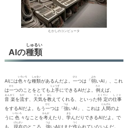
むかしのコンピュータ
しゅるい
AIの
種類
いろいろ
しゅるい
ひと
よわ
AIには
色々
な
種類
があるんだよ。
一
つは「
弱
いAI」、これ
ひと
じょうず
たと
は
一
つのことをとても
上手
にできるAIだよ。
例
えば、
おんがく
なが
てんき
おし
とくてい
しごと
音 楽
を
流
す、
天気
を
教
えてくれる、といった
特 定
の
仕事
ひと
つよ
にんげん
をするAIだよ。もう
一
つは「
強
いAI」、これは
人間
のよ
いろいろ
かんが
まな
うに
色
々なことを
考
えたり、
学
んだりできるAIだよ。で
げんざい
つよ
つく
も、
現在
のところ、
強
いAIはまだ
作
られていないんだ。