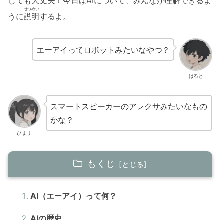
しても
大丈夫
！
今日
はAIについて、みんなが
理解
できるよ
せつめい
うに
説明
するよ。
エーアイってロボットみたいなやつ？
はると
スマートスピーカーのアレクサみたいなもの
かな？
ひまり
もくじ
AI（エーアイ）って何？
AIの歴史