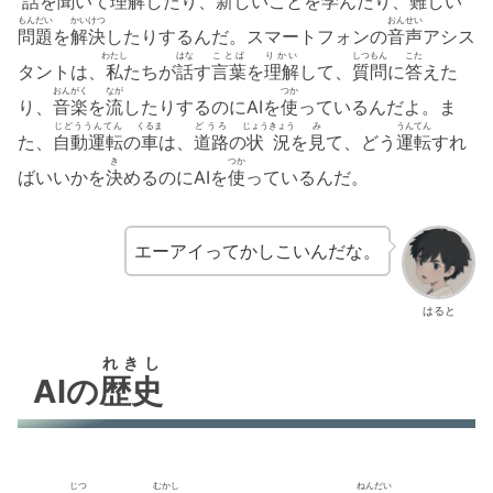
話
を
聞
いて
理解
したり、
新
しいことを
学
んだり、
難
しい
もんだい
かいけつ
おんせい
問題
を
解決
したりするんだ。スマートフォンの
音声
アシス
わたし
はな
ことば
りかい
しつもん
こた
タントは、
私
たちが
話
す
言葉
を
理解
して、
質問
に
答
えた
おんがく
なが
つか
り、
音楽
を
流
したりするのにAIを
使
っているんだよ。ま
じどううんてん
くるま
どうろ
じょうきょう
み
うんてん
た、
自動運転
の
車
は、
道路
の
状況
を
見
て、どう
運転
すれ
き
つか
ばいいかを
決
めるのにAIを
使
っているんだ。
エーアイってかしこいんだな。
はると
れきし
AIの
歴史
じつ
むかし
ねんだい