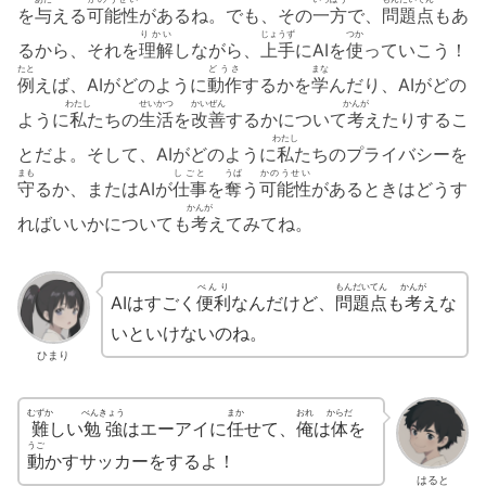
を
与
える
可能性
があるね。でも、その
一方
で、
問題点
もあ
りかい
じょうず
つか
るから、それを
理解
しながら、
上手
にAIを
使
っていこう！
たと
どうさ
まな
例
えば、AIがどのように
動作
するかを
学
んだり、AIがどの
わたし
せいかつ
かいぜん
かんが
ように
私
たちの
生活
を
改善
するかについて
考
えたりするこ
わたし
とだよ。そして、AIがどのように
私
たちのプライバシーを
まも
しごと
うば
かのうせい
守
るか、またはAIが
仕事
を
奪
う
可能性
があるときはどうす
かんが
ればいいかについても
考
えてみてね。
べんり
もんだいてん
かんが
AIはすごく
便利
なんだけど、
問題点
も
考
えな
いといけないのね。
ひまり
むずか
べんきょう
まか
おれ
からだ
難
しい
勉強
はエーアイに
任
せて、
俺
は
体
を
うご
動
かすサッカーをするよ！
はると