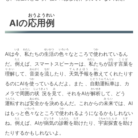
おうよう
れい
AIの
応用
例
いま
わたし
せいかつ
いろいろ
つか
AIは
今
、
私
たちの
生活
の
色々
なところで
使
われているん
たと
わたし
はな
ことば
だ。
例
えば、スマートスピーカーは、
私
たちが
話
す
言葉
を
りかい
おんがく
なが
てんきよほう
おし
理解
して、
音楽
を
流
したり、
天気予報
を
教
えてくれたりす
つか
じどううんてんしゃ
るのにAIを
使
っているんだよ。また 、
自動運転車
は、カ
しゅうい
じょうきょう
み
かいせき
メラで
周囲
の
状況
を
見
て、それをAIが
解析
して、どう
うんてん
あんぜん
き
みらい
運転
すれば
安全
かを
決
めるんだ。これからの
未来
では、AI
いろいろ
つか
はもっと
色々
なところで
使
われるようになるかもしれない
たと
びょうき
しんだん
たす
うちゅう
たんさ
たす
ね。
例
えば、AIが
病気
の
診断
を
助
けたり、
宇宙
探査
を
助
け
たりするかもしれないよ。