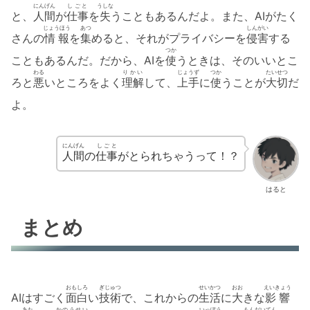
にんげん
しごと
うしな
と、
人間
が
仕事
を
失
うこともあるんだよ。また、AIがたく
じょうほう
あつ
しんがい
さんの
情報
を
集
めると、それがプライバシーを
侵害
する
つか
こともあるんだ。だから、AIを
使
うときは、そのいいとこ
わる
りかい
じょうず
つか
たいせつ
ろと
悪
いところをよく
理解
して、
上手
に
使
うことが
大切
だ
よ。
にんげん
しごと
人間
の
仕事
がとられちゃうって！？
はると
まとめ
おもしろ
ぎじゅつ
せいかつ
おお
えいきょう
AIはすごく
面白
い
技術
で、これからの
生活
に
大
きな
影響
あた
かのうせい
いっぽう
もんだいてん