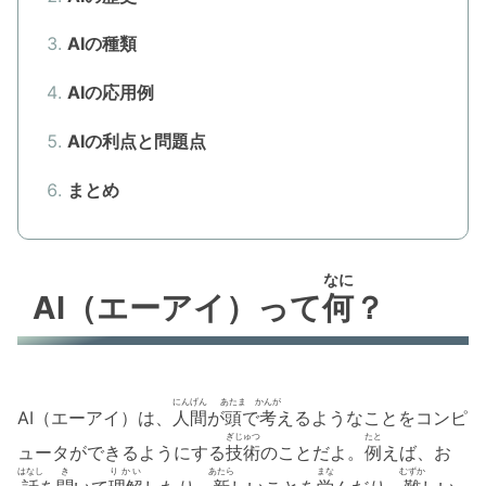
AIの種類
AIの応用例
AIの利点と問題点
まとめ
なに
AI（エーアイ）って
何
？
にんげん
あたま
かんが
AI（エーアイ）は、
人間
が
頭
で
考
えるようなことをコンピ
ぎじゅつ
たと
ュータができるようにする
技術
のことだよ。
例
えば、お
はなし
き
りかい
あたら
まな
むずか