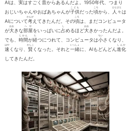
AIは、
実
はすごく
昔
からあるんだよ。1950
年代
、つまり
こども
ころ
ひとびと
おじいちゃんやおばあちゃんが
子供
だった
頃
から、
人々
は
かんが
ころ
AIについて
考
えてきたんだ。その
頃
は、まだコンピュータ
おお
へや
し
おお
が
大
きな
部屋
をいっぱいに
占
めるほど
大
きかったんだよ。
じかん
た
ちい
でも、
時間
が
経
つにつれて、コンピュータは
小
さくなり、
はや
かしこ
いっしょ
しんか
速
くなり、
賢
くなった。それと
一緒
に、AIもどんどん
進化
してきたんだ。