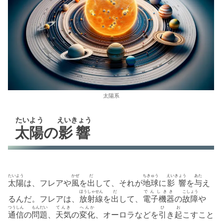
太陽系
たいよう
えいきょう
太陽
の
影響
たいよう
かぜ
だ
ちきゅう
えいきょう
あた
太陽
は、フレアや
風
を
出
して、それが
地球
に
影 響
を
与
え
ほうしゃせん
だ
でんしきき
こしょう
るんだ。フレアは、
放射線
を
出
して、
電子機器
の
故障
や
つうしん
もんだい
てんき
へんか
ひ
お
通信
の
問題
、
天気
の
変化
、オーロラなどを
引
き
起
こすこと