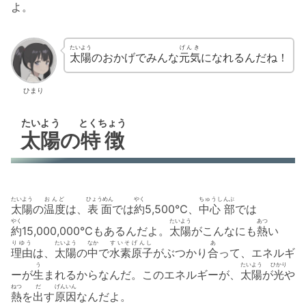
よ。
たいよう
げんき
太陽
のおかげでみんな
元気
になれるんだね！
ひまり
たいよう
とくちょう
太陽
の
特徴
たいよう
おんど
ひょうめん
やく
ちゅうしんぶ
太陽
の
温度
は、
表面
では
約
5,500℃、
中心 部
では
やく
たいよう
あつ
約
15,000,000℃もあるんだよ。
太陽
がこんなにも
熱
い
りゆう
たいよう
なか
すいそ
げんし
あ
理由
は、
太陽
の
中
で
水素
原子
がぶつかり
合
って、エネルギ
う
たいよう
ひかり
ーが
生
まれるからなんだ。このエネルギーが、
太陽
が
光
や
ねつ
だ
げんいん
熱
を
出
す
原因
なんだよ。