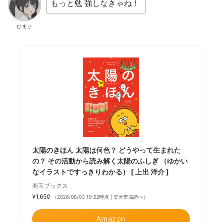
もっと
勉強
しなきゃね！
ひまり
太陽のきほん 太陽は何色？ どうやって生まれた
の？ その活動から読み解く太陽のふしぎ （ゆかい
なイラストですっきりわかる） [ 上出 洋介 ]
楽天ブックス
¥1,650
（2026/08/03 10:22時点 | 楽天市場調べ）
Amazon