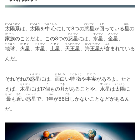
たいようけい
たいよう
ちゅうしん
わくせい
まわ
ほし
太陽系
は、
太陽
を
中心
にして8つの
惑星
が
回
っている
星
の
かぞく
わくせい
すいせい
きんせい
家族
のことだよ。この8つの
惑星
には、
水星
、
金星
、
ちきゅう
かせい
もくせい
どせい
てんのうせい
かいおうせい
ふく
地球
、
火星
、
木星
、
土星
、
天王星
、
海王星
が
含
まれている
んだ。
わくせい
おもしろ
とくちょう
じじつ
それぞれの
惑星
には、
面白
い
特徴
や
事実
があるよ。たと
もくせい
こ
つき
すいせい
たいよう
えば、
木星
には17
個
もの
月
があることや、
水星
は
太陽
に
もっと
ちか
わくせい
ねん
にち
最
も
近
い
惑星
で、1
年
が88
日
しかないことなどがあるん
だ。