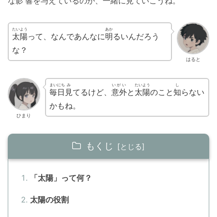
な
影響
を
与
えているのか、
一緒
に
見
ていこうね。
たいよう
あか
太陽
って、なんであんなに
明
るいんだろう
な？
はると
まいにち
み
いがい
たいよう
し
毎日
見
てるけど、
意外
と
太陽
のこと
知
らない
かもね。
ひまり
もくじ
「太陽」って何？
太陽の役割