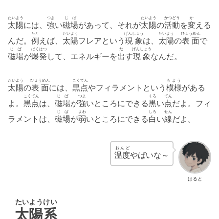
たいよう
つよ
じば
たいよう
かつどう
か
太陽
には、
強
い
磁場
があって、それが
太陽
の
活動
を
変
える
たと
たいよう
げんしょう
たいよう
ひょうめん
んだ。
例
えば、
太陽
フレアという
現象
は、
太陽
の
表面
で
じば
ばくはつ
だ
げんしょう
磁場
が
爆発
して、エネルギーを
出
す
現象
なんだ。
たいよう
ひょうめん
こくてん
もよう
太陽
の
表面
には、
黒点
やフィラメントという
模様
がある
こくてん
じば
つよ
くろ
てん
よ。
黒点
は、
磁場
が
強
いところにできる
黒
い
点
だよ。フィ
じば
よわ
しろ
せん
ラメントは、
磁場
が
弱
いところにできる
白
い
線
だよ。
おんど
温度
やばいな～
はると
たいようけい
太陽系