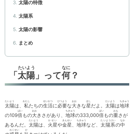
太陽の特徴
太陽系
太陽の影響
まとめ
たいよう
なに
「
太陽
」って
何
？
たいよう
わたし
せいかつ
ひつよう
おお
ほし
たいよう
ちきゅう
太陽
は、
私
たちの
生活
に
必要
な
大
きな
星
だよ。
太陽
は
地球
ばい
おお
ちきゅう
ばい
おも
の109
倍
もの
大
きさがあり、
地球
の333,000
倍
もの
重
さが
たいよう
かせい
きんせい
ちきゅう
た いようけい
なか
あるんだ。
太陽
は、
火星
や
金星
、
地球
など、
太陽系
の
中
わくせい
ひ