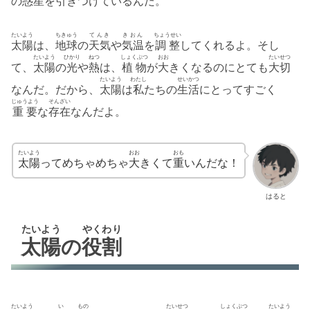
の
惑星
を
引
きつけているんだ。
たいよう
ちきゅう
てんき
きおん
ちょうせい
太陽
は、
地球
の
天気
や
気温
を
調整
してくれるよ。そし
たいよう
ひかり
ねつ
しょくぶつ
おお
たいせつ
て、
太陽
の
光
や
熱
は、
植物
が
大
きくなるのにとても
大切
たいよう
わたし
せいかつ
なんだ。だから、
太陽
は
私
たちの
生活
にとってすごく
じゅうよう
そんざい
重要
な
存在
なんだよ。
たいよう
おお
おも
太陽
ってめちゃめちゃ
大
きくて
重
いんだな！
はると
たいよう
やくわり
太陽
の
役割
たいよう
い
もの
たいせつ
しょくぶつ
たいよう