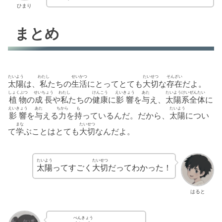
ひまり
まとめ
たいよう
わたし
せいかつ
たいせつ
そんざい
太陽
は、
私
たちの
生活
にとってとても
大切
な
存在
だよ。
しょくぶつ
せいちょう
わたし
けんこう
えいきょう
あた
たいようけい
ぜんたい
植物
の
成長
や
私
たちの
健康
に
影響
を
与
え、
太陽系
全体
に
えいきょう
あた
ちから
も
たいよう
影響
を
与
える
力
を
持
っているんだ。だから、
太陽
につい
まな
たいせつ
て
学
ぶことはとても
大切
なんだよ。
たいよう
たいせつ
太陽
ってすごく
大切
だってわかった！
はると
べんきょう