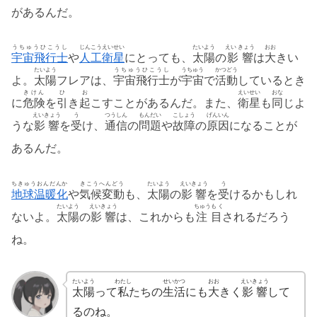
があるんだ。
うちゅうひこうし
じんこうえいせい
たいよう
えい きょう
おお
宇宙飛行士
や
人工衛星
にとっても、
太陽
の
影響
は
大
きい
たいよう
うちゅうひこうし
うちゅう
かつどう
よ。
太陽
フレアは、
宇宙飛行士
が
宇宙
で
活動
しているとき
きけん
ひ
お
えいせい
おな
に
危険
を
引
き
起
こすことがあるんだ。また、
衛星
も
同
じよ
えいきょう
う
つうしん
もんだい
こしょう
げんいん
うな
影響
を
受
け、
通信
の
問題
や
故障
の
原因
になることが
あるんだ。
ちきゅうおんだんか
きこうへんどう
たいよう
えいきょう
う
地球温暖化
や
気候変動
も、
太陽
の
影響
を
受
けるかもしれ
たいよう
えいきょう
ちゅうも く
ないよ。
太陽
の
影響
は、これからも
注目
されるだろう
ね。
たいよう
わたし
せいかつ
おお
えいきょう
太陽
って
私
たちの
生活
にも
大
きく
影響
して
るのね。