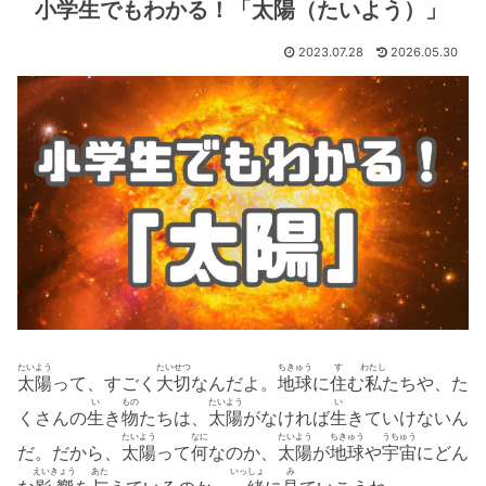
小学生でもわかる！「太陽（たいよう）」
2023.07.28
2026.05.30
たいよう
たいせつ
ちきゅう
す
わたし
太陽
って、すごく
大切
なんだよ。
地球
に
住
む
私
たちや、た
い
もの
たいよう
い
くさんの
生
き
物
たちは、
太陽
がなければ
生
きていけないん
たいよう
なに
たいよう
ちきゅう
うちゅう
だ。だから、
太陽
って
何
なのか、
太陽
が
地球
や
宇宙
にどん
えいきょう
あた
いっしょ
み