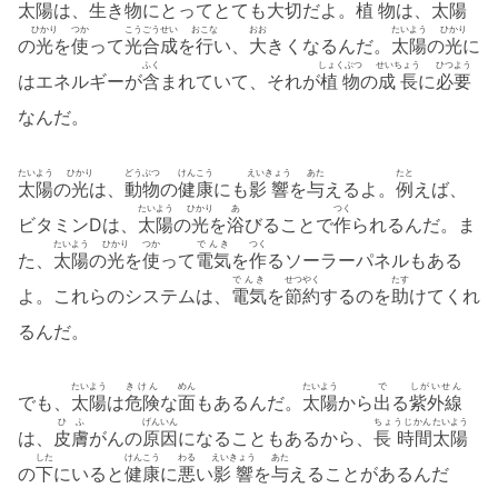
太陽
は、
生
き
物
にとってとても
大切
だよ。
植物
は、
太陽
ひかり
つか
こうごうせい
おこな
おお
たいよう
ひかり
の
光
を
使
って
光合成
を
行
い、
大
きくなるんだ。
太陽
の
光
に
ふく
しょくぶつ
せいちょう
ひつよう
はエネルギーが
含
まれていて、それが
植物
の
成長
に
必要
なんだ。
たいよう
ひかり
どうぶつ
けんこう
えいきょう
あた
たと
太陽
の
光
は、
動物
の
健康
にも
影響
を
与
えるよ。
例
えば、
たいよう
ひかり
あ
つく
ビタミンDは、
太陽
の
光
を
浴
びることで
作
られるんだ。ま
たいよう
ひかり
つか
でんき
つく
た、
太陽
の
光
を
使
って
電気
を
作
るソーラーパネルもある
でんき
せつやく
たす
よ。これらのシステムは、
電気
を
節約
するのを
助
けてくれ
るんだ。
たいよう
きけん
めん
たいよう
で
しがいせん
でも、
太陽
は
危険
な
面
もあるんだ。
太陽
から
出
る
紫外線
ひふ
げんいん
ちょうじかん
たいよう
は、
皮膚
がんの
原因
になることもあるから、
長 時間
太陽
した
けんこう
わる
えいきょう
あた
の
下
にいると
健康
に
悪
い
影響
を
与
えることがあるんだ