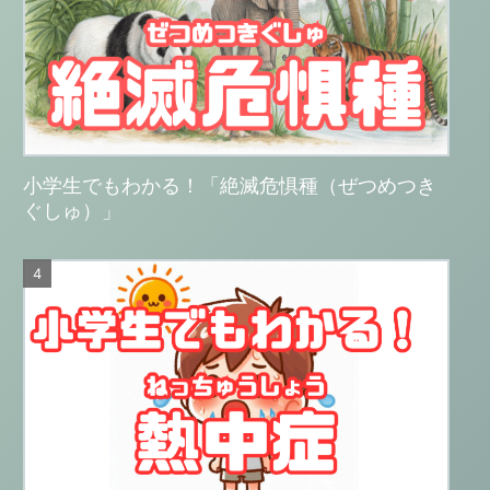
小学生でもわかる！「絶滅危惧種（ぜつめつき
ぐしゅ）」