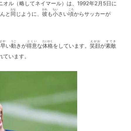
ニオル（
略
してネイマール）は、1992
年
2月5日
に
おな
かれ
ちい
ころ
んと
同
じように、
彼
も
小
さい
頃
からサッカーが
ばや
うご
とくい
たいかく
えがお
すてき
素早
い
動
きが
得意
な
体格
をしています。
笑顔
が
素敵
れています。