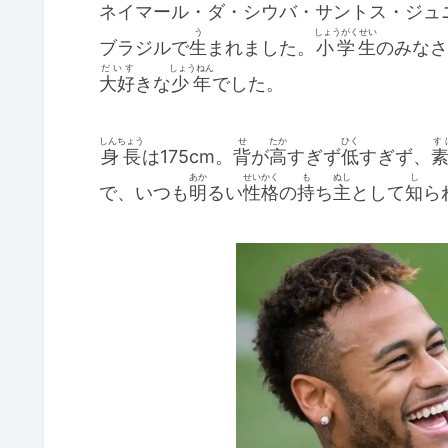
ネイマール・ダ・シウバ・サントス・ジュ
う
しょうがくせい
ブラジルで
生
まれました。
小学生
のみなさ
だいす
しょうねん
大好
きな
少年
でした。
しんちょう
せ
たか
ひく
す
身長
は175cm。
背
が
高
すぎず
低
すぎず、
あか
せいかく
も
ぬし
し
で、いつも
明
るい
性格
の
持
ち
主
として
知
ら