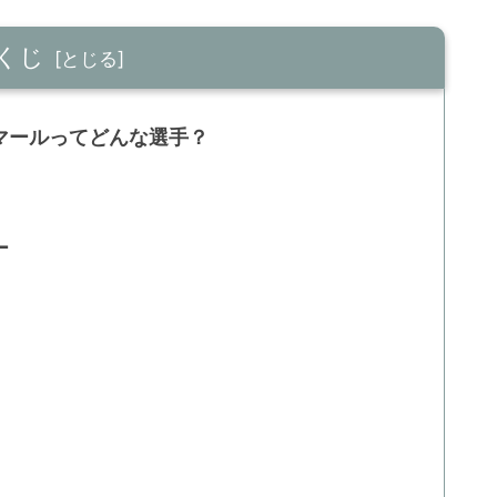
くじ
マールってどんな選手？
ー