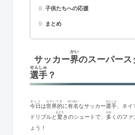
子供たちへの応援
まとめ
かい
サッカー
界
のスーパース
せんしゅ
選手
？
きょう
せかいてき
ゆうめい
せんしゅ
今日
は
世界的
に
有名
なサッカー
選手
、ネイ
おどろ
おお
ドリブルと
驚
きのシュートで、
多
くのファ
ょう！