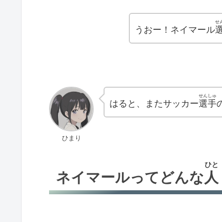
せ
うおー！ネイマール
せんしゅ
はると、またサッカー
選手
ひまり
ひと
ネイマールってどんな
人