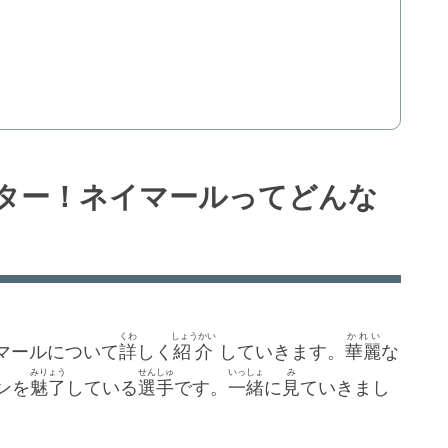
ター！ネイマールってどんな
くわ
しょうかい
かれい
マールについて
詳
しく
紹介
していきます。
華麗
な
みりょう
せんしゅ
いっしょ
み
ンを
魅了
している
選手
です。
一緒
に
見
ていきまし