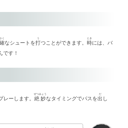
かく
う
とき
確
なシュートを
打
つことができます。
時
には、バ
んです！
ぜつみょう
だ
プレーします。
絶妙
なタイミングでパスを
出
し
。