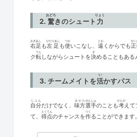
おどろ
りょく
2.
驚
きのシュート
力
みぎあし
ひだりあし
つか
とお
せい
右足
も
左足
も
使
いこなし、
遠
くからでも
正
てん
き
ク
転
しながらシュートを
決
めることもある
い
3. チームメイトを
活
かすパス
じぶん
みかた
せんしゅ
かんが
自分
だけでなく、
味方
選手
のことも
考
えて
とくてん
つく
て、
得点
のチャンスを
作
ることができます