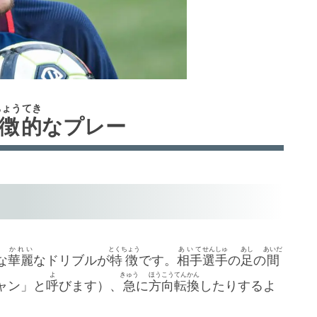
ちょう
てき
徴
的
なプレー
かれい
とくちょう
あいて
せんしゅ
あし
あいだ
な
華麗
なドリブルが
特徴
です。
相手
選手
の
足
の
間
よ
きゅう
ほうこう
てんかん
ャン」と
呼
びます）、
急
に
方向
転換
したりするよ