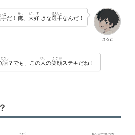
んしゅ
おれ
だいす
せんしゅ
選手
だ！
俺
、
大好
きな
選手
なんだ！
はると
はなし
ひと
えがお
の
話
？でも、この
人
の
笑顔
ステキだね！
？
りゃく
ねん
にがついつか