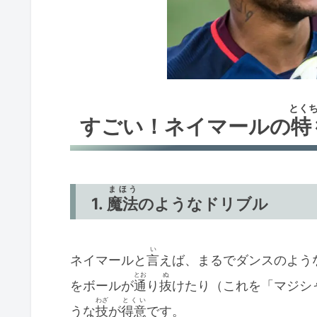
とく
すごい！ネイマールの
特
まほう
1.
魔法
のようなドリブル
い
ネイマールと
言
えば、まるでダンスのよう
とお
ぬ
をボールが
通
り
抜
けたり（これを「マジシ
わざ
とくい
うな
技
が
得意
です。