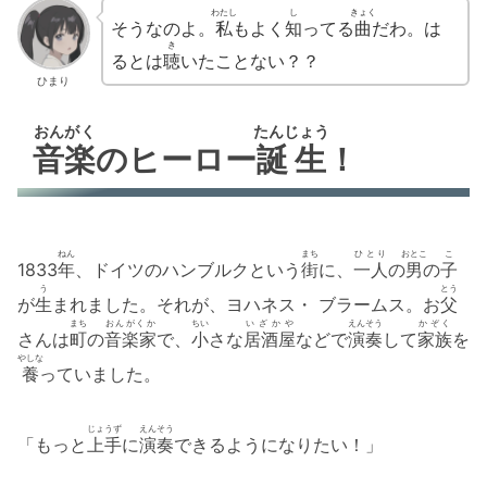
わたし
し
きょく
そうなのよ。
私
もよく
知
ってる
曲
だわ。は
き
るとは
聴
いたことない？？
ひまり
おんがく
たんじょう
音楽
のヒーロー
誕生
！
ねん
まち
ひとり
おとこ
こ
1833
年
、ドイツのハンブルクという
街
に、
一人
の
男
の
子
う
とう
が
生
まれました。それが、ヨハネス・ ブラームス。お
父
まち
おんがくか
ちい
いざかや
えんそう
かぞく
さんは
町
の
音楽家
で、
小
さな
居酒屋
などで
演奏
して
家族
を
やしな
養
っていました。
じょうず
えんそう
「もっと
上手
に
演奏
できるようになりたい！」