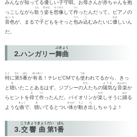
みんなが
知
ってる
優
しい
子守唄
。お
母
さんが
赤
ちゃんを
抱
うた
すがた
そうぞう
つく
っこしながら
歌
う
姿
を
想像
して
作
ったんだって。ピアノの
ねいろ
こ
つつ
こ
やさ
音色
が、まるで
子
どもをそっと
包
み
込
むみたいに
優
しいん
だ。
ぶきょく
2.ハンガリー
舞曲
とく
だい
ばん
ゆうめ い
つか
特
に
第
5
番
が
有名
！テレビCMでも
使
われてるから、きっ
き
ひと
ようき
おんがく
と
聴
いたことあるはず。ジプシーの
人
たちの
陽気
な
音楽
か
え
つく
たの
おど
らヒントを
得
て
作
ったんだ。バイオリンが
楽
しそうに
踊
る
きょく
き
からだ
うご
だ
ような
曲
で、
聴
いてるとつい
体
が
動
き
出
しちゃうよ！
こうきょう
きょく
だい
ばん
3.
交響
曲
第
1
番