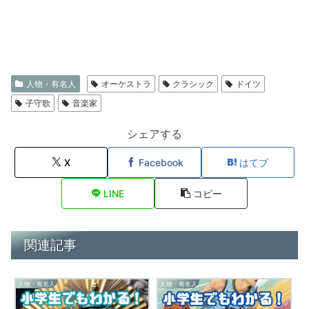
人物・有名人
オーケストラ
クラシック
ドイツ
子守歌
音楽家
シェアする
X
Facebook
はてブ
LINE
コピー
関連記事
人物・有名人
人物・有名人