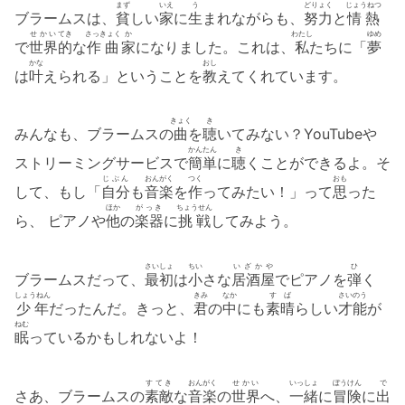
まず
いえ
う
どりょく
じょうねつ
ブラームスは、
貧
しい
家
に
生
まれながらも、
努力
と
情熱
せかい
てき
さっきょく
か
わたし
ゆめ
で
世界
的
な
作曲
家
になりました。これは、
私
たちに「
夢
かな
おし
は
叶
えられる」ということを
教
えてくれています。
きょく
き
みんなも、ブラームスの
曲
を
聴
いてみない？YouTubeや
かんたん
き
ストリーミングサービスで
簡単
に
聴
くことができるよ。そ
じぶん
おんがく
つく
おも
して、もし「
自分
も
音楽
を
作
ってみたい！」って
思
った
ほか
がっき
ちょうせん
ら、 ピアノや
他
の
楽器
に
挑戦
してみよう。
さいしょ
ちい
いざかや
ひ
ブラームスだって、
最初
は
小
さな
居酒屋
でピアノを
弾
く
しょうねん
きみ
なか
すば
さいのう
少年
だったんだ。きっと、
君
の
中
にも
素晴
らしい
才能
が
ねむ
眠
っているかもしれないよ！
すてき
おんがく
せかい
いっしょ
ぼうけん
で
さあ、ブラームスの
素敵
な
音楽
の
世界
へ、
一緒
に
冒険
に
出