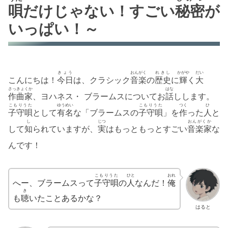
唄
だけじゃない！すごい
秘密
が
いっぱい！～
きょう
おんがく
れきし
かがや
だい
こんにちは！
今日
は、クラシック
音楽
の
歴史
に
輝
く
大
さっきょくか
はな
作曲家
、ヨハネス・ ブラームスについてお
話
しします。
こもりうた
ゆうめい
こもりうた
つく
ひ
子守唄
として
有名
な「ブラームスの
子守唄
」を
作
った
人
と
し
じつ
おんがくか
して
知
られていますが、
実
はもっともっとすごい
音楽家
な
んです！
こもりうた
ひと
おれ
へー、ブラームスって
子守唄
の
人
なんだ！
俺
き
も
聴
いたことあるかな？
はると