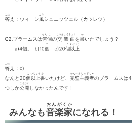
こた
ふう
答
え：ウィーン
風
シュニッツェル（カツレツ）
なん
こ
こうきょうきょく
か
Q2.ブラームスは
何
個
の
交響曲
を
書
いたでしょう？
こ
こ
いじょう
a)4
個
b)10
個
c)20
個
以上
こ
こた
答
え：c)
こ
いじょう
か
かんぺきしゅぎ
しゃ
なんと20
個
以上
書
いたけど、
完璧主義
者
のブラームスは4
こうかい
つしか
公開
しなかったんです！
おんがくか
みんなも
音楽家
になれる！