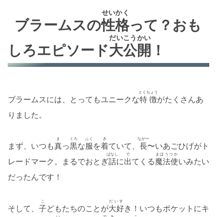
せいかく
ブラームスの
性格
って？おも
だいこうかい
しろエピソード
大公開
！
とくちょう
ブラームスには、とってもユニークな
特徴
がたくさんあ
りました。
ま
くろ
ふく
き
ながー
まず、いつも
真
っ
黒
な
服
を
着
ていて、
長
〜いあごひげがト
ばなし
で
まほうつか
レードマーク。まるでおとぎ
話
に
出
てくる
魔法使
いみたい
だったんです！
こ
だいす
そして、
子
どもたちのことが
大好
き！いつもポケットにキ
い
であ
こ