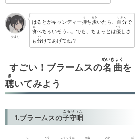
も
ある
じぶん
はるとがキャンディー
持
ち
歩
いたら、
自分
で
た
やさ
食
べちゃいそう…。でも、ちょっとは
優
しさ
わ
ひまり
も
分
けてあげてね？
めいきょく
すごい！ブラームスの
名曲
を
き
聴
いてみよう
こもりうた
1.ブラームスの
子守唄
し
やさ
こもりうた
かあ
あか
だ