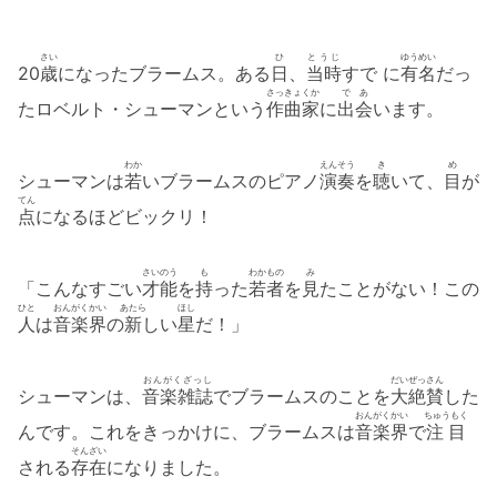
さい
ひ
とうじ
ゆうめい
20
歳
になったブラームス。ある
日
、
当時
すで に
有名
だっ
さっきょくか
であ
たロベルト・シューマンという
作曲家
に
出会
います。
わか
えんそう
き
め
シューマンは
若
いブラームスのピアノ
演奏
を
聴
いて、
目
が
てん
点
になるほどビックリ！
さいのう
も
わかもの
み
「こんなすごい
才能
を
持
った
若者
を
見
たことがない！この
ひと
おんがくかい
あたら
ほし
人
は
音楽界
の
新
しい
星
だ！」
おんがくざっし
だいぜっさん
シューマンは、
音楽雑誌
でブラームスのことを
大絶賛
した
おんがくかい
ちゅうもく
んです。これをきっかけに、ブラームスは
音楽界
で
注目
そんざい
される
存在
になりました。