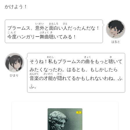
かけよう！
いがい
おもしろ
ひと
ブラームス、
意外
と
面白
い
人
だったんだな！
こんど
ぶきょく
き
今度
ハンガリー
舞曲
聴
いてみる！
はると
わたし
きょく
き
そうね！
私
もブラームスの
曲
をもっと
聴
いて
みたくなったわ。はるとも、もしかしたら
おんがく
さいのう
かく
ひまり
音楽
の
才能
が
隠
れてるかもしれないわね。ふ
ふ。