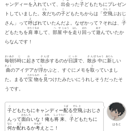
ャンディーを
入
れていて、
出会
った
子
どもたちにプレゼン
とも
こ
そら
と
トしていました。
友
だちの
子
どもたちからは「
空
飛
ぶおじ
よ
こ
さん」って
呼
ばれていたんだよ。なぜかって？それは、
子
かたぐるま
へや
じゅう
はし
まわ
あそ
どもたちを
肩車
して、
部屋
中
を
走
り
回
って
遊
んでいたか
らなんです！
まいあさ
じ
お
さんぽ
にっか
さんぽ
ちゅう
あたら
毎朝
5
時
に
起
きて
散歩
するのが
日課
で、
散歩
中
に
新
しい
きょく
う
と
曲
のアイデアが
浮
かぶと、すぐにメモを
取
っていまし
たからもの
み
た。まるで
宝物
を
見
つけたみたいにうれしそうだったそ
うです。
こ
くば
そら
と
子
どもたちにキャンディー
配
る
空
飛
ぶおじさ
おもしろ
おれ
しょうらい
こ
んって
面白
いな！
俺
も
将来
、
子
どもたちに
なに
くば
かんが
はると
何
か
配
れるか
考
えとこ！