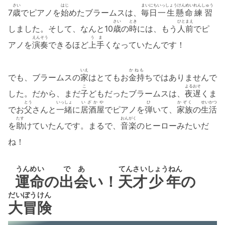
さい
はじ
まいにち
いっしょうけんめい
れんしゅう
7
歳
でピアノを
始
めたブラームスは、
毎日
一生懸命
練習
さい
とき
ひとまえ
しました。そして、なんと10
歳
の
時
には、もう
人前
でピ
えんそう
うま
アノを
演奏
できるほど
上手
くなっていたんです！
いえ
かねも
でも、ブラームスの
家
はとてもお
金持
ちではありませんで
こ
よるおそ
した。だから、まだ
子
どもだったブラームスは、
夜遅
くま
とう
いっしょ
いざかや
ひ
かぞく
せいかつ
でお
父
さんと
一緒
に
居酒屋
でピアノを
弾
いて、
家族
の
生活
たす
おんがく
を
助
けていたんです。まるで、
音楽
のヒーローみたいだ
ね！
うんめい
であ
てんさい
しょうねん
運命
の
出会
い！
天才
少年
の
だいぼうけん
大冒険