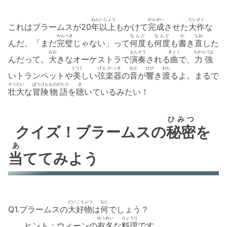
ねん
いじょう
かんせい
たいさく
これはブラームスが20
年
以上
もかけて
完成
させた
大作
な
かんぺき
なんど
なんど
か
なお
んだ。「まだ
完璧
じゃない」って
何度
も
何度
も
書
き
直
した
おお
えんそう
きょく
ちからづよ
んだって。
大
きなオーケストラで
演奏
される
曲
で、
力強
うつく
げんがっき
おと
ひび
わた
いトランペットや
美
しい
弦楽器
の
音
が
響
き
渡
るよ。まるで
そうだい
ぼうけん
ものがたり
き
壮大
な
冒険
物語
を
聴
いているみたい！
ひみつ
クイズ！ブラームスの
秘密
を
あ
当
ててみよう
だいこうぶつ
なに
Q1.ブラームスの
大好物
は
何
でしょう？
ゆうめい
りょうり
ヒント：ウィーンの
有名
な
料理
です