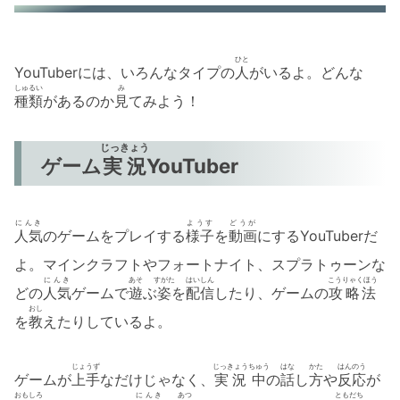
ひと
YouTuberには、いろんなタイプの
人
がいるよ。どんな
しゅるい
み
種類
があるのか
見
てみよう！
じっきょう
ゲーム
実況
YouTuber
にんき
ようす
どうが
人気
のゲームをプレイする
様子
を
動画
にするYouTuberだ
よ。マインクラフトやフォートナイト、スプラトゥーンな
にんき
あそ
すがた
はいしん
こうりゃくほう
どの
人気
ゲームで
遊
ぶ
姿
を
配信
したり、ゲームの
攻略法
おし
を
教
えたりしているよ。
じょうず
じっきょう
ちゅう
はな
かた
はんのう
ゲームが
上手
なだけじゃなく、
実況
中
の
話
し
方
や
反応
が
おもしろ
にんき
あつ
ともだち