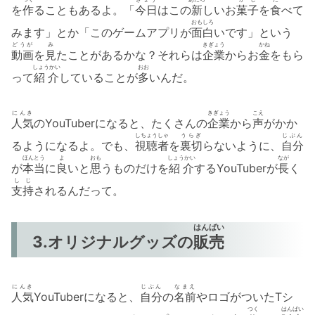
を
作
ることもあるよ。「
今日
はこの
新
しいお
菓子
を
食
べて
おもしろ
みます」とか「このゲームアプリが
面白
いです」という
どうが
み
きぎょう
かね
動画
を
見
たことがあるかな？それらは
企業
からお
金
をもら
しょうかい
おお
って
紹介
していることが
多
いんだ。
にんき
きぎょう
こえ
人気
のYouTuberになると、たくさんの
企業
から
声
がかか
しちょうしゃ
うらぎ
じぶん
るようになるよ。でも、
視聴者
を
裏切
らないように、
自分
ほんとう
よ
おも
しょうかい
なが
が
本当
に
良
いと
思
うものだけを
紹介
するYouTuberが
長
く
しじ
支持
されるんだって。
はんばい
3.オリジナルグッズの
販売
にんき
じぶん
なまえ
人気
YouTuberになると、
自分
の
名前
やロゴがついたTシ
つく
はんばい