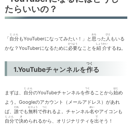
たらいいの？
じぶん
おも
ひと
「
自分
もYouTuberになってみたい！」と
思
った
人
もいる
ひつよう
しょうかい
かな？YouTuberになるために
必要
なことを
紹介
するね。
つく
1.YouTubeチャンネルを
作
る
じぶん
つく
はじ
まずは、
自分
のYouTubeチャンネルを
作
ることから
始
め
よう。Googleのアカウント（メールアドレス）があれ
だれ
むりょう
つく
めい
ば、
誰
でも
無料
で
作
れるよ。チャンネル
名
やアイコンも
じぶん
き
で
自分
で
決
められるから、オリジナリティを
出
そう！