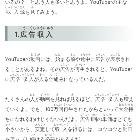
いるの？」と
思
う
人
も
多
いと
思
うよ。YouTuberの
主
な
しゅうにゅう
げん
み
収入
源
を
見
てみよう。
こうこくしゅうにゅう
1.
広告収入
どうが
はじ
まえ
とちゅう
こうこく
ひょうじ
YouTubeの
動画
には、
始
まる
前
や
途中
に
広告
が
表示
され
こうこく
さいせい
ることがあるよね。その
広告
が
再生
されると、YouTuber
こうこくしゅうにゅう
はい
しく
に
広告収入
が
入
る
仕組
みになっているんだ。
ひと
どうが
み
み
こうこくしゅうにゅう
ふ
たくさんの
人
が
動画
を
見
れば
見
るほど、
広告収入
も
増
え
まん
かい
さいせい
おおがねも
ていくよ。でも、100
万
回
再生
されたからといって
大金持
こうこく
かい
たんか
ちになれるわけじゃないんだよ。
広告
1
回
の
単価
はとても
ちい
あんてい
しゅうにゅう
え
どうが
小
さいから、
安定
して
収入
を
得
るには、コツコツと
動画
つづ
ひつよう
をアップし
続
ける
必要
があるんだ。