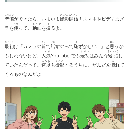
じゅんび
さつえい
かいし
準備
ができたら、いよいよ
撮影
開始
！スマホやビデオカメ
つか
どうが
と
ラを
使
って、
動画
を
撮
るよ。
さいしょ
まえ
はな
は
おも
最初
は「カメラの
前
で
話
すのって
恥
ずかしい…」と
思
うか
にんき
さいしょ
きんちょう
もしれないけど、
人気
YouTuberでも
最初
はみんな
緊張
し
なんど
さつえい
な
ていたんだって。
何度
も
撮影
するうちに、だんだん
慣
れて
くるものなんだよ。