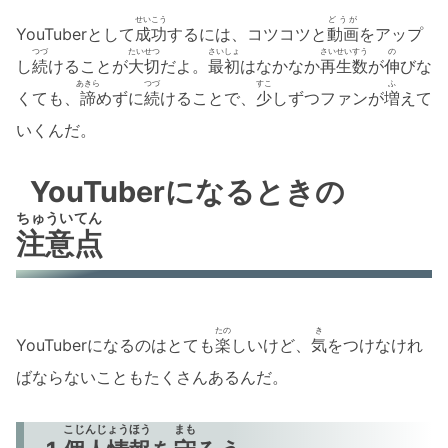
せいこう
どうが
YouTuberとして
成功
するには、コツコツと
動画
をアップ
つづ
たいせつ
さいしょ
さいせい
すう
の
し
続
けることが
大切
だよ。
最初
はなかなか
再生
数
が
伸
びな
あきら
つづ
すこ
ふ
くても、
諦
めずに
続
けることで、
少
しずつファンが
増
えて
いくんだ。
YouTuberになるときの
ちゅういてん
注意点
たの
き
YouTuberになるのはとても
楽
しいけど、
気
をつけなけれ
ばならないこともたくさんあるんだ。
こじんじょうほう
まも