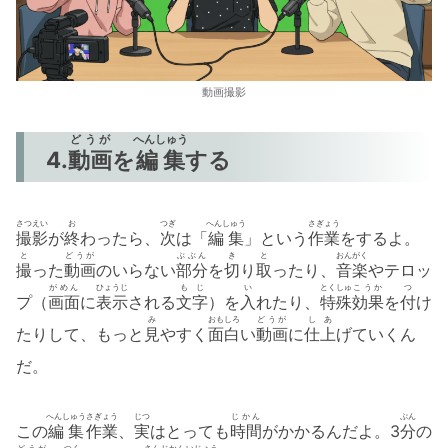
動画撮影
どうが
へんしゅう
4.
動画
を
編集
する
さつえい
お
つぎ
へんしゅう
さぎょう
撮影
が
終
わったら、
次
は「
編集
」という
作業
をするよ。
と
どうが
ぶぶん
き
と
おんがく
撮
った
動画
のいらない
部分
を
切
り
取
ったり、
音楽
やテロッ
がめん
ひょうじ
もじ
い
とくしゅ
こうか
つ
プ（
画面
に
表示
される
文字
）を
入
れたり、
特殊
効果
を
付
け
み
おもしろ
どうが
しあ
たりして、もっと
見
やすく
面白
い
動画
に
仕上
げていくん
だ。
へんしゅう
さぎょう
じつ
じかん
ぷん
この
編集
作業
、
実
はとっても
時間
がかかるんだよ。3
分
の