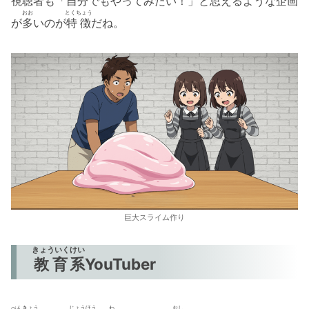
視聴者
も「
自分
でもやってみたい！」と
思
えるような
企画
おお
とくちょう
が
多
いのが
特徴
だね。
巨大スライム作り
きょういく
けい
教育
系
YouTuber
べんきょう
じょうほう
わ
おし