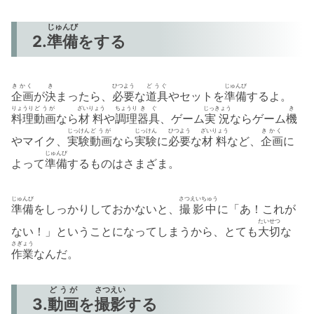
じゅんび
2.
準備
をする
きかく
き
ひつよう
どうぐ
じゅんび
企画
が
決
まったら、
必要
な
道具
やセットを
準備
するよ。
りょうり
どうが
ざいりょう
ちょうり
きぐ
じっきょう
き
料理
動画
なら
材料
や
調理
器具
、ゲーム
実況
ならゲーム
機
じっけん
どうが
じっけん
ひつよう
ざいりょう
きかく
やマイク、
実験
動画
なら
実験
に
必要
な
材料
など、
企画
に
じゅんび
よって
準備
するものはさまざま。
じゅんび
さつえいちゅう
準備
をしっかりしておかないと、
撮影中
に「あ！これが
たいせつ
ない！」ということになってしまうから、とても
大切
な
さぎょう
作業
なんだ。
どうが
さつえい
3.
動画
を
撮影
する