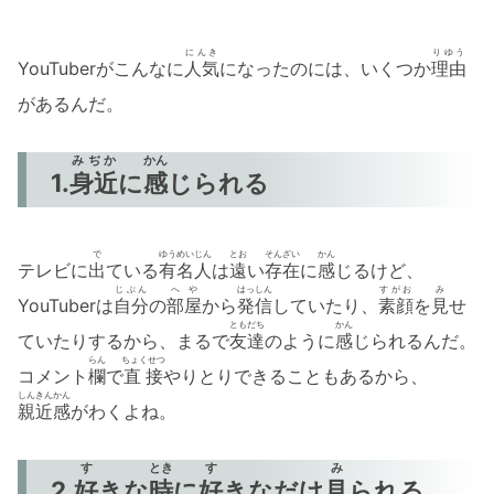
にんき
りゆう
YouTuberがこんなに
人気
になったのには、いくつか
理由
があるんだ。
みぢか
かん
1.
身近
に
感
じられる
で
ゆうめいじん
とお
そんざい
かん
テレビに
出
ている
有名人
は
遠
い
存在
に
感
じるけど、
じぶん
へや
はっしん
すがお
み
YouTuberは
自分
の
部屋
から
発信
していたり、
素顔
を
見
せ
ともだち
かん
ていたりするから、まるで
友達
のように
感
じられるんだ。
らん
ちょくせつ
コメント
欄
で
直接
やりとりできることもあるから、
しんきんかん
親近感
がわくよね。
す
とき
す
み
2.
好
きな
時
に
好
きなだけ
見
られる