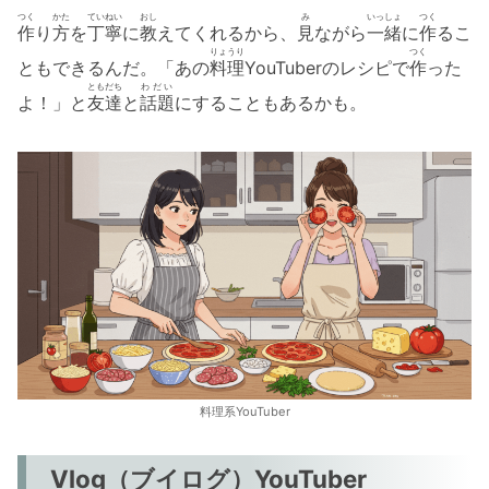
つく
かた
ていねい
おし
み
いっしょ
つく
作
り
方
を
丁寧
に
教
えてくれるから、
見
ながら
一緒
に
作
るこ
りょうり
つく
ともできるんだ。「あの
料理
YouTuberのレシピで
作
った
ともだち
わだい
よ！」と
友達
と
話題
にすることもあるかも。
料理系YouTuber
Vlog（ブイログ）YouTuber