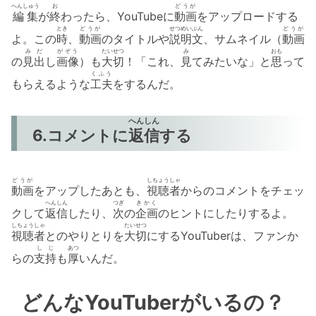
へんしゅう
お
どうが
編集
が
終
わったら、YouTubeに
動画
をアップロードする
とき
どうが
せつめい
ぶん
どうが
よ。この
時
、
動画
のタイトルや
説明
文
、サムネイル（
動画
みだ
がぞう
たいせつ
み
おも
の
見出
し
画像
）も
大切
！「これ、
見
てみたいな」と
思
って
くふう
もらえるような
工夫
をするんだ。
へんしん
6.コメントに
返信
する
どうが
しちょうしゃ
動画
をアップしたあとも、
視聴者
からのコメントをチェッ
へんしん
つぎ
きかく
クして
返信
したり、
次
の
企画
のヒントにしたりするよ。
しちょうしゃ
たいせつ
視聴者
とのやりとりを
大切
にするYouTuberは、ファンか
しじ
あつ
らの
支持
も
厚
いんだ。
どんなYouTuberがいるの？