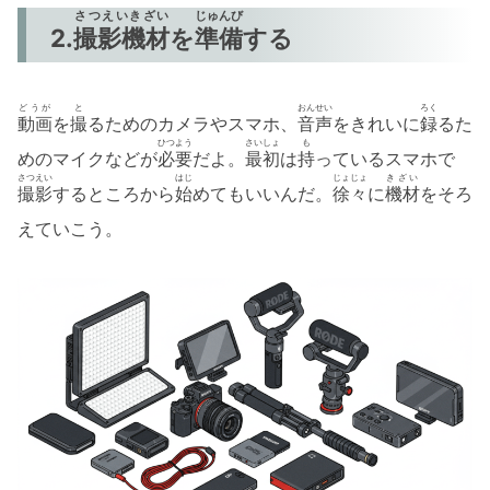
さつえいきざい
じゅんび
2.
撮影機材
を
準備
する
どうが
と
おんせい
ろく
動画
を
撮
るためのカメラやスマホ、
音声
をきれいに
録
るた
ひつよう
さいしょ
も
めのマイクなどが
必要
だよ。
最初
は
持
っているスマホで
さつえい
はじ
じょじょ
きざい
撮影
するところから
始
めてもいいんだ。
徐々
に
機材
をそろ
えていこう。