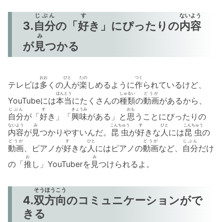
じぶん
す
ないよう
3.
自分
の「
好
き」にぴったりの
内容
み
が
見
つかる
おお
ひと
たの
つく
テレビは
多
くの
人
が
楽
しめるように
作
られているけど、
ほんとう
しゅるい
どうが
YouTubeには
本当
にたくさんの
種類
の
動画
があるから、
じぶん
す
きょうみ
おも
自分
が「
好
き」「
興味
がある」と
思
うことにぴったりの
ないよう
み
こんちゅう
す
ひと
こんちゅう
内容
が
見
つかりやすいんだ。
昆虫
が
好
きな
人
には
昆虫
の
どうが
す
ひと
どうが
じぶん
動画
、ピアノが
好
きな
人
にはピアノの
動画
など、
自分
だけ
お
み
の「
推
し」YouTuberを
見
つけられるよ。
そうほうこう
4.
双方向
のコミュニケーションがで
きる