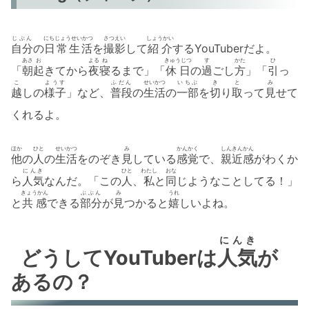
じぶん
にちじょうせいかつ
さつえい
しょうかい
自分
の
日常生活
を
撮影
して
紹介
するYouTuberだよ。
あさ
お
よる
ね
きゅうじつ
す
かた
ひ
「
朝
起
きてから
夜
寝
るまで」「
休日
の
過
ごし
方
」「
引
っ
こ
ようす
ふだん
せいかつ
いちぶ
き
と
み
越
しの
様子
」など、
普段
の
生活
の
一部
を
切
り
取
って
見
せて
くれるよ。
ほか
ひと
せいかつ
み
かんかく
しんきんかん
他
の
人
の
生活
をのぞき
見
している
感覚
で、
親近感
がわくか
にんき
ひと
わたし
おな
ら
人気
なんだ。「この
人
、
私
と
同
じようなことしてる！」
きょうかん
ぶぶん
み
うれ
と
共感
できる
部分
が
見
つかると
嬉
しいよね。
にんき
どうしてYouTuberは
人気
が
あるの？