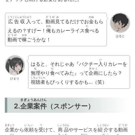
こうこくしゅうにゅう
どうが
み
かね
広告収入
って、
動画
見
てるだけでお
金
もら
おれ
た
えるの？すげー！
俺
もカレーライス
食
べる
どうが
かせ
はると
動画
で
稼
ごうかな！
い
はると、それじゃあ『パクチー
入
りカレーを
む
た
きかく
無理
やり
食
べてみた』って
企画
にしたら？
しちょうしゃ
ひまり
視聴者
もびっくりするかも…
（笑）
きぎょう
あんけん
2.
企業
案件
（スポンサー）
きぎょう
いらい
う
しょうひん
しょうかい
どうが
企業
から
依頼
を
受
けて、
商品
やサービスを
紹介
する
動画
つく
きょう
あたら
かし
た