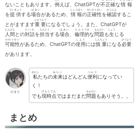
ないこともあります。
例
えば、ChatGPTが
不
正確
な
情報
ていきょう
ばあい
じょうほう
せいかく
せい
かくにん
を
提供
する
場合
があるため、
情報
の
正確
性
を
確認
するこ
じゅうよう
とがますます
重要
になるでしょう。また、ChatGPTが
にんげん
たいわ
たんとう
ばあい
りんり
てき
もんだい
しょう
人間
との
対話
を
担当
する
場合
、
倫理
的
な
問題
も
生
じる
かのうせい
しよう
しんちょう
ひつよう
可能性
があるため、ChatGPTの
使用
には
慎重
になる
必要
があります。
わたし
みらい
べんり
私
たちの
未来
はどんどん
便利
になってい
く！
ひまり
げんじてん
もんだい
でも
現時点
ではまだまだ
問題
もありそう。。
まとめ