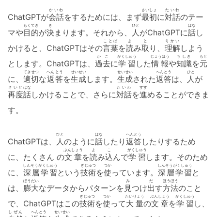
かいわ
さいしょ
たいわ
ChatGPTが
会話
をするためには、まず
最初
に
対話
のテー
もくてき
き
ひと
はな
マや
目的
が
決
まります。それから、
人
がChatGPTに
話
し
ことば
よ
と
りかい
かけると、ChatGPTはその
言葉
を
読
み
取
り、
理解
しよう
かこ
がくしゅう
じょうほう
ちしき
もと
とします。ChatGPTは、
過去
に
学習
した
情報
や
知識
を
元
てきせつ
へん とう
せいせい
せいせい
へんとう
ひと
に、
適切
な
返答
を
生成
します。
生成
された
返答
は、
人
が
さいど
はな
たいわ
すす
再度
話
しかけることで、さらに
対話
を
進
めることができま
す。
ひと
はな
へんとう
ChatGPTは、
人
のように
話
したり
返答
したりするため
ぶんしょう
よ
こ
がくしゅう
に、たくさん の
文章
を
読
み
込
んで
学習
します。そのため
しんそうがくしゅう
ぎじゅつ
つか
しんそうがくしゅう
に、
深層学習
という
技術
を
使
っています。
深層学習
と
ぼうだい
み
だ
ほうほう
は、
膨大
なデータからパターンを
見
つけ
出
す
方法
のこと
ぎじゅつ
つか
たいりょう
ぶんしょう
がくしゅう
で、ChatGPTはこの
技術
を
使
って
大量
の
文章
を
学習
し、
しぜん
へんとう
せいせい