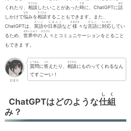
そうだん
とき
はな
くれたり、
相談
したいことがあった
時
に、ChatGPTに
話
なや
そうだん
しかけて
悩
みを
相談
することもできます。また、
えいご
にほんご
さまざま
げんご
たいおう
ChatGPTは、
英語
や
日本語
など
様
々な
言語
に
対応
してい
せかいじゅう
ひとびと
るため、
世界中
の
人
々とコミュニケーションをとること
もできま す。
しつもん
こた
そうだん
質問
に
答
えたり、
相談
にものってくれるなん
てすごーい！
ひまり
しく
ChatGPTはどのような
仕組
み？