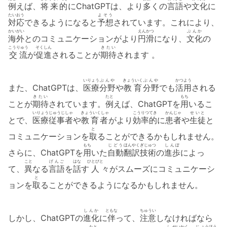
例
えば、
将来的
にChatGPTは、より
多
くの
言語
や
文化
に
たいおう
よそう
対応
できるようになると
予想
されています。これにより、
かいがい
えんかつ
ぶんか
海外
とのコミュニケーションがより
円滑
になり、
文化
の
こうりゅう
そくしん
きたい
交流
が
促進
されることが
期待
されます 。
いりょう
ぶんや
きょういく
ぶんや
かつよう
また、ChatGPTは、
医療
分野
や
教育
分野
でも
活用
される
きたい
たと
もち
ことが
期待
されています。
例
えば、ChatGPTを
用
いるこ
いりょうじゅうじしゃ
きょういくしゃ
こうりつてき
かんじゃ
せいと
とで、
医療従事者
や
教育者
がより
効率的
に
患者
や
生徒
と
と
コミュニケーションを
取
ることができるかもしれません。
もち
じどう
ほんやく
ぎじゅつ
しんぽ
さらに、ChatGPTを
用
いた
自動
翻訳
技術
の
進歩
によっ
こと
げんご
はな
ひとびと
て、
異
なる
言語
を
話
す
人
々がスムーズにコミュニケーシ
と
ョンを
取
ることができるようになるかもしれません。
しんか
ともな
ちゅうい
しかし、ChatGPTの
進化
に
伴
って、
注意
しなければなら
たと
ふ
せいかく
じ ょうほう