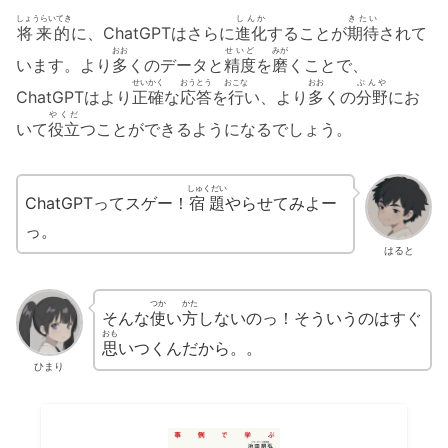
しょうらいてき
しんか
きたい
将来的
に、ChatGPTはさらに
進化
することが
期待
されて
おお
せいど
みが
います。より
多
くのデータと
精度
を
磨
くことで、
せいかく
おうとう
おこな
おお
ぶんや
ChatGPTはより
正確
な
応答
を
行
い、より
多
くの
分野
にお
やくだ
いて
役立
つことができるようになるでしょう。
しゅくだい
ChatGPTってスゲー！
宿題
やらせてみよー
っ。
はると
つか
かた
そんな
使
い
方
しないのっ！そういうのはすぐ
おも
思
いつくんだから。。
ひまり