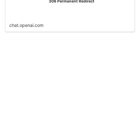
308 Permanent Redirect
chat.openai.com