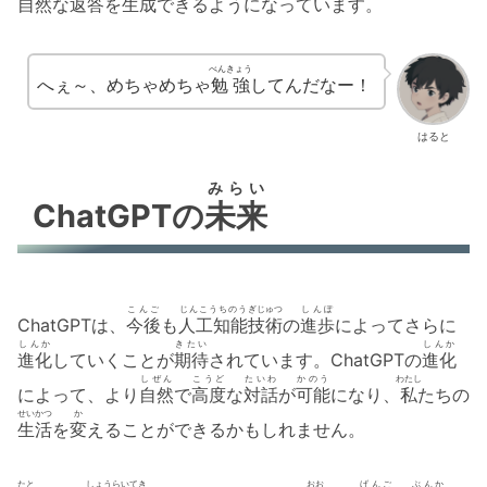
自然
な
返答
を
生成
できるようになっています。
べんきょう
へぇ～、めちゃめちゃ
勉強
してんだなー！
はると
みらい
ChatGPTの
未来
こんご
じんこうちのう
ぎじゅつ
しんぽ
ChatGPTは、
今後
も
人工知能
技術
の
進歩
によってさらに
しんか
きたい
しんか
進化
していくことが
期待
されています。ChatGPTの
進化
しぜん
こうど
たいわ
かのう
わたし
によって、より
自然
で
高度
な
対話
が
可能
になり、
私
たちの
せいかつ
か
生活
を
変
えることができるかもしれません。
たと
しょうらいてき
おお
げんご
ぶんか