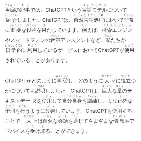
こんかい
きじ
げんごもでる
今回
の
記事
では、ChatGPTという
言語モデル
について
しょうかい
しぜんげんごしょり
ひじょう
紹介
しました。ChatGPTは、
自然言語処理
において
非常
じゅうよう
やくわり
は
たと
けんさくえんじん
に
重要
な
役割
を
果
たしています。
例
えば、
検索エンジン
おんせい
わたし
やスマートフォンの
音声
アシスタントなど、
私
たちが
にちじょうてき
りよう
しよう
日常的
に
利用
しているサービスにおいてChatGPTが
使用
されていることがあります。
がくしゅう
ひとびと
やくだ
ChatGPTがどのように
学習
し、どのように
人
々に
役立
つ
せつめい
きょだい
りょう
かについても
説明
しました。ChatGPTは、
巨大
な
量
のテ
しよう
じぶんじしん
くんれん
せいかく
キストデー タを
使用
して
自分自身
を
訓練
し、より
正確
な
よそく
おこな
かいぜん
しよう
予測
を
行
うように
改善
しています。ChatGPTを
使用
する
ひとびと
しぜん
かいわ
つう
じょうほう
ことで、
人
々は
自然
な
会話
を
通
じてさまざまな
情報
やア
う
と
ドバイスを
受
け
取
ることができます。