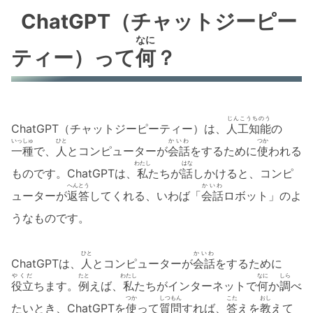
ChatGPT（チャットジーピー
なに
ティー）って
何
？
じんこうちのう
ChatGPT（チャットジーピーティー）は、
人工知能
の
いっしゅ
ひと
かいわ
つか
一種
で、
人
とコンピューターが
会話
をするために
使
われる
わたし
はな
ものです。ChatGPTは、
私
たちが
話
しかけると、コンピ
へんとう
かいわ
ューターが
返答
してくれる、いわば「
会話
ロボット」のよ
うなものです。
ひと
かいわ
ChatGPTは、
人
とコンピューターが
会話
をするために
やくだ
たと
わたし
なに
しら
役立
ちます。
例
えば、
私
たちがインターネットで
何
か
調
べ
つか
しつもん
こた
おし
たいとき、ChatGPTを
使
って
質問
すれば、
答
えを
教
えて