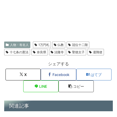
人物・有名人
1万円札
仏教
冠位十二階
十七条の憲法
奈良県
法隆寺
聖徳太子
遣隋使
シェアする
X
Facebook
はてブ
LINE
コピー
関連記事