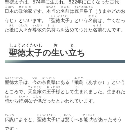
聖徳太子
は、574
年
に
生
まれ、622
年
に
亡
くなった
古代
にっぽん
せいじ
か
ほんとう
なまえ
うまやどのおうじ
日本
の
政治
家
です。
本当
の
名前
は
厩戸皇子
（うまやどのお
しょうとくたいし
なまえ
うじ）といいます。「
聖徳太子
」という
名前
は、
亡
くなっ
あと
ひとびと
そんけい
きも
こ
なまえ
た
後
に
人々
が
尊敬
の
気持
ちを
込
めてつけた
名前
なんです。
しょうとくたいし
お
た
聖徳太子
の
生
い
立
ち
しょうとくたいし
いま
ならけん
あすか
聖徳太子
は、
今
の
奈良県
にある「
飛鳥
（あすか）」という
てんのうけ
おうじ
さま
う
う
ところで、
天皇家
の
王子
様
として
生
まれました。
生
まれた
とき
とくべつ
こども
時
から
特別
な
子供
だったといわれています。
でんせつ
しょうとくたいし
おどろ
のうりょく
伝説
によると、
聖徳太子
には
驚
くべき
能力
があったそう
です：