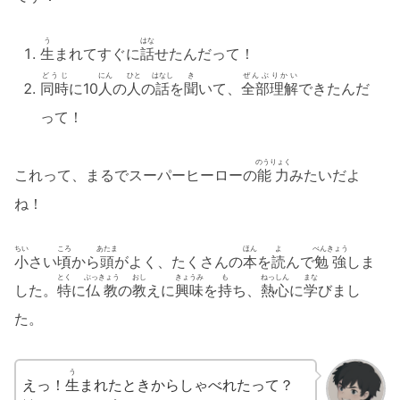
う
はな
生
まれてすぐに
話
せたんだって！
どうじ
にん
ひと
はなし
き
ぜんぶ
りかい
同時
に10
人
の
人
の
話
を
聞
いて、
全部
理解
できたんだ
って！
のうりょく
これって、まるでスーパーヒーローの
能力
みたいだよ
ね！
ちい
ころ
あたま
ほん
よ
べんきょう
小
さい
頃
から
頭
がよく、たくさんの
本
を
読
んで
勉強
しま
とく
ぶっきょう
おし
きょうみ
も
ねっしん
まな
した。
特
に
仏教
の
教
えに
興味
を
持
ち、
熱心
に
学
びまし
た。
う
えっ！
生
まれたときからしゃべれたって？