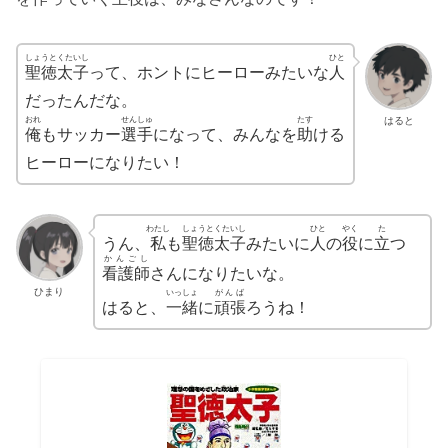
しょうとくたいし
ひと
聖徳太子
って、ホントにヒーローみたいな
人
だったんだな。
はると
おれ
せんしゅ
たす
俺
もサッカー
選手
になって、みんなを
助
ける
ヒーローになりたい！
わたし
しょうとくたいし
ひと
やく
た
うん、
私
も
聖徳太子
みたいに
人
の
役
に
立
つ
かんごし
看護師
さんになりたいな。
ひまり
いっしょ
がんば
はると、
一緒
に
頑張
ろうね！