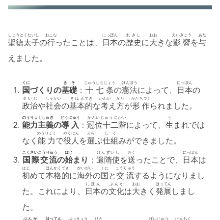
しょうとくたいし
おこな
にっぽん
れきし
おお
えいきょう
あた
聖徳太子
の
行
ったことは、
日本
の
歴史
に
大
きな
影響
を
与
えました。
くに
きそ
じゅうしちじょう
けんぽう
にっぽん
国
づくりの
基礎
：
十七条
の
憲法
によって、
日本
の
せいじ
しゃかい
きほん
てき
かんが
かた
かたちづく
政治
や
社会
の
基本
的
な
考
え
方
が
形作
られました。
のうりょくしゅぎ
どうにゅう
かんいじゅうにかい
う
能力主義
の
導入
：
冠位十二階
によって、
生
まれでは
のうりょく
やくにん
えら
しく
なく
能力
で
役人
を
選
ぶ
仕組
みができました。
こくさいこうりゅう
はじ
けんずいし
おく
にっぽん
国際交流
の
始
まり
：
遣隋使
を
送
ったことで、
日本
は
はじ
ほんかくてき
かいがい
くに
こうりゅう
初
めて
本格的
に
海外
の
国
と
交流
するようになりまし
にほん
ぶんか
おお
はってん
た。これにより、
日本
の
文化
は
大
きく
発展
しまし
た。
ぶんか
はってん
ぶっきょう
ひろ
げいじゅつ
けんちく