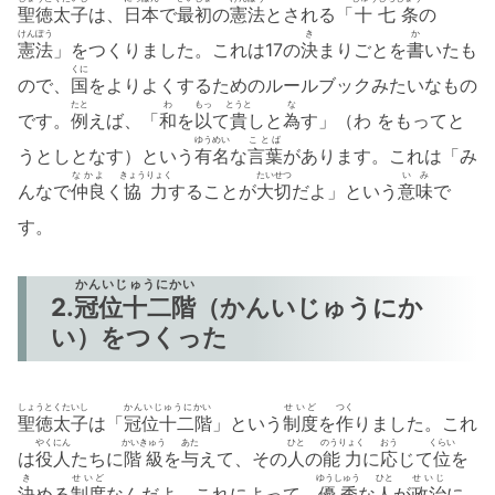
聖徳太子
は、
日本
で
最初
の
憲法
とされる「
十七条
の
けんぽう
き
か
憲法
」をつくりました。これは17の
決
まりごとを
書
いたも
くに
ので、
国
をよりよくするためのルールブックみたいなもの
たと
わ
もっ
とうと
な
です。
例
えば、「
和
を
以
て
貴
しと
為
す」（わ をもってと
ゆうめい
ことば
うとしとなす）という
有名
な
言葉
があります。これは「み
なかよ
きょうりょく
たいせつ
いみ
んなで
仲良
く
協力
することが
大切
だよ」という
意味
で
す。
かんいじゅうにかい
2.
冠位十二階
（かんいじゅうにか
い）をつくった
しょうとくたいし
かんいじゅうにかい
せいど
つく
聖徳太子
は「
冠位十二階
」という
制度
を
作
りました。これ
やくにん
かいきゅう
あた
ひと
のうりょく
おう
くらい
は
役人
たちに
階級
を
与
えて、その
人
の
能力
に
応
じて
位
を
き
せいど
ゆうしゅう
ひと
せいじ
決
める
制度
なんだよ。これによって、
優秀
な
人
が
政治
に