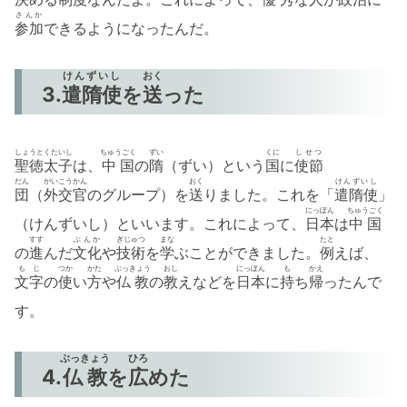
さんか
参加
できるようになったんだ。
けんずいし
おく
3.
遣隋使
を
送
った
しょうとくたいし
ちゅうごく
ずい
くに
しせつ
聖徳太子
は、
中国
の
隋
（ずい）という
国
に
使節
だん
がいこうかん
おく
けんずいし
団
（
外交官
のグループ）を
送
りました。これを「
遣隋使
」
にっぽん
ちゅうごく
（けんずいし）といいます。これによって、
日本
は
中国
すす
ぶんか
ぎじゅつ
まな
たと
の
進
んだ
文化
や
技術
を
学
ぶことができました。
例
えば、
もじ
つか
かた
ぶっきょう
おし
にっぽん
も
かえ
文字
の
使
い
方
や
仏教
の
教
えなどを
日本
に
持
ち
帰
ったんで
す。
ぶっきょう
ひろ
4.
仏教
を
広
めた