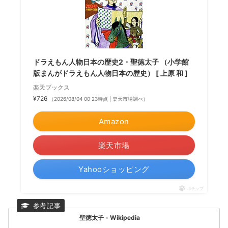
ドラえもん人物日本の歴史2・聖徳太子 （小学館
版まんがドラえもん人物日本の歴史） [ 上原 和 ]
楽天ブックス
¥726
（2026/08/04 00:23時点 | 楽天市場調べ）
Amazon
楽天市場
Yahooショッピング
ポチップ
聖徳太子 - Wikipedia