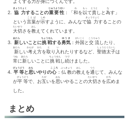
よくする
力
が
身
につくんです。
きょうりょく
じゅうようせい
わ
もっ
とうと
な
協力
することの
重要性
：「
和
を
以
て
貴
しと
為
す」
ことば
しめ
きょうりょく
という
言葉
が
示
すように、みんなで
協力
することの
たいせつ
おし
大切
さを
教
えてくれています。
あたら
ちょうせん
ゆうき
がいこく
こうりゅう
新
しいことに
挑戦
する
勇気
：
外国
と
交流
したり、
あたら
かんが
かた
と
い
しょうとくたいし
新
しい
考
え
方
を
取
り
入
れたりするなど、
聖徳太子
は
つね
あたら
ちょうせん
つづ
常
に
新
しいことに
挑戦
し
続
けました。
びょうどう
おも
こ ころ
ぶっきょう
おし
つう
平等
と
思
いやりの
心
：
仏教
の
教
えを
通
じて、みんな
びょうどう
たが
おも
たいせつ
ひろ
が
平等
で、お
互
いを
思
いやることの
大切
さを
広
めま
した。
まとめ