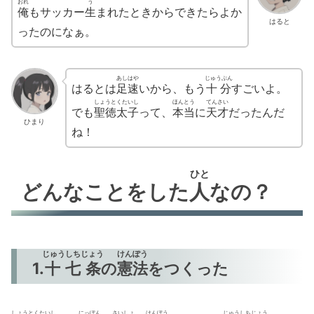
おれ
う
俺
もサッカー
生
まれたときからできたらよか
はると
ったのになぁ。
あし
はや
じゅうぶん
はるとは
足
速
いから、もう
十分
すごいよ。
しょうとくたいし
ほんとう
てんさい
でも
聖徳太子
って、
本当
に
天才
だったんだ
ひまり
ね！
ひと
どんなことをした
人
なの？
じゅうしちじょう
けんぽう
1.
十七条
の
憲法
をつくった
しょうとくたいし
にっぽん
さいしょ
けんぽう
じゅうしちじょう