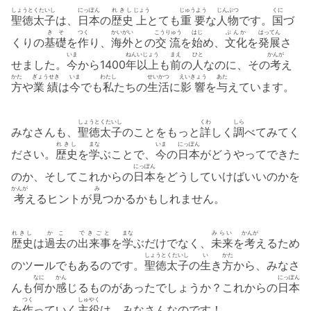
しょうとくたいし
にっぽん
れきし
じょう
じゅうよう
じんぶつ
くに
聖徳太子
は、
日本
の
歴史
上
とても
重要
な
人物
です。
国
づ
きそ
つく
かいがい
こうりゅう
はじ
ぶんか
はってん
くりの
基礎
を
作
り、
海外
との
交流
を
始
め、
文化
を
発展
さ
いま
ねん
いじょう
まえ
ひと
かんが
せました。
今
から1400
年
以上
も
前
の
人
なのに、その
考
え
かた
ぎょうせき
いま
わたし
せいかつ
えいきょう
あた
方
や
業績
は
今
でも
私
たちの
生活
に
影響
を
与
えています。
しょうとくたいし
くわ
しら
みなさんも、
聖徳太子
のことをもっと
詳
しく
調
べてみてく
れきし
まな
いま
にっぽん
ださい。
歴史
を
学
ぶことで、
今
の
日本
がどうやってできた
にっぽん
のか、そしてこれからの
日本
をどうしていけばいいのかを
かんが
み
考
えるヒントが
見
つかるかもしれません。
れきし
かこ
できごと
まな
みらい
かんが
歴史
は
過去
の
出来事
を
学
ぶだけでなく、
未来
を
考
えるため
しょうとくたいし
い
かた
のツールでもあるのです。
聖徳太子
の
生
き
方
から、みなさ
なに
かん
にっぽん
んも
何
か
感
じるものがあったでしょうか？これからの
日本
つく
しゅやく
を
作
っていく
主役
は、みなさんなのです！