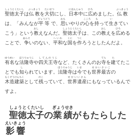
しょうとくたいし
ぶっきょう
たいせつ
にほんじゅう
ひろ
ぶっきょう
聖徳太子
は
仏教
を
大切
にし、
日本中
に
広
めました。
仏教
びょうどう
おも
こころ
も
い
は、「みんなが
平等
で、
思
いやりの
心
を
持
って
生
きてい
おし
しょうとくたいし
おし
ひろ
こう」という
教
えなんだ。
聖徳太子
は、この
教
えを
広
める
あらそ
へいわ
くに
つく
ことで、
争
いのない、
平和
な
国
を
作
ろうとしたんだよ。
ゆうめい
ほうりゅうじ
してんのうじ
てら
た
有名
な
法隆寺
や
四天王寺
など、たくさんのお
寺
を
建
てたこ
し
ほうりゅうじ
いま
せかい
さいこ
とでも
知
られています。
法隆寺
は
今
でも
世界
最古
の
もくぞうけんちく
のこ
せかいいさん
木造建築
として
残
っていて、
世界遺産
にもなっているんで
すよ。
しょうとくたいし
ぎょうせき
聖徳太子
の
業績
がもたらした
えいきょう
影響