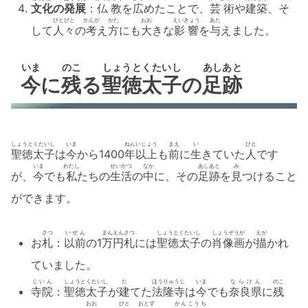
文化
の
発展
：
仏教
を
広
めたことで、
芸術
や
建築
、そ
ひとびと
かんが
かた
おお
えいきょう
あた
して
人々
の
考
え
方
にも
大
きな
影響
を
与
えました。
いま
のこ
しょうとくたいし
あしあと
今
に
残
る
聖徳太子
の
足跡
しょうとくたいし
いま
ねん
いじょう
まえ
い
ひと
聖徳太子
は
今
から1400
年
以上
も
前
に
生
きていた
人
です
いま
わたし
せいかつ
なか
あしあと
み
が、
今
でも
私
たちの
生活
の
中
に、その
足跡
を
見
つけること
ができます。
さつ
いぜん
まんえん
さつ
しょうとくたいし
しょうぞうが
えが
お
札
：
以前
の1
万円
札
には
聖徳太子
の
肖像画
が
描
かれ
ていました。
じいん
しょうとくたいし
た
ほうりゅうじ
いま
ならけん
のこ
寺院
：
聖徳太子
が
建
てた
法隆寺
は
今
でも
奈良県
に
残
おお
ひと
おとず
かんこうち