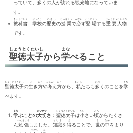
っていて、
多
くの
人
が
訪
れる
観光地
になっていま
す。
きょうかしょ
がっこう
れきし
じゅぎょう
かなら
とうじょう
じゅうよう
じんぶつ
教科書
：
学校
の
歴史
の
授業
で
必
ず
登場
する
重要
人物
です。
しょうとくたいし
まな
聖徳太子
から
学
べること
しょうとくたいし
い
かた
かんが
かた
わたし
おお
まな
聖徳太子
の
生
き
方
や
考
え
方
から、
私
たちも
多
くのことを
学
べます。
まな
たいせつ
しょうとくたいし
ちい
ころ
学
ぶことの
大切
さ
：
聖徳太子
は
小
さい
頃
からたくさ
べんきょう
ちしき
え
よ
なか
ん
勉強
しました。
知識
を
得
ることで、
世
の
中
をより
ちから
み