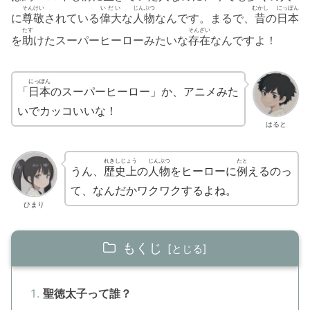
そんけい
いだい
じんぶつ
むかし
にっぽん
に
尊敬
されている
偉大
な
人物
なんです。まるで、
昔
の
日本
たす
そんざい
を
助
けたスーパーヒーローみたいな
存在
なんですよ！
にっぽん
「
日本
のスーパーヒーロー」か、アニメみた
いでカッコいいな！
はると
れきしじょう
じんぶつ
たと
うん、
歴史上
の
人物
をヒーローに
例
えるのっ
て、なんだかワクワクするよね。
ひまり
もくじ
聖徳太子って誰？