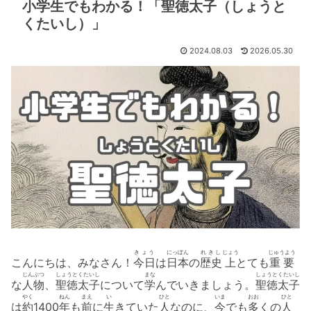
小学生でもわかる！「聖徳太子（しょうと
くたいし）」
2024.08.03
2026.05.30
きょう
にっぽん
れきし
じょう
じゅうよう
こんにちは、みなさん！
今日
は
日本
の
歴史
上
とても
重要
じんぶつ
しょうとくたいし
まな
しょうとくたいし
な
人物
、
聖徳太子
について
学
んでいきましょう。
聖徳太子
やく
ねん
まえ
い
ひと
いま
おお
ひと
は
約
1400
年
も
前
に
生
きていた
人
なのに、
今
でも
多
くの
人