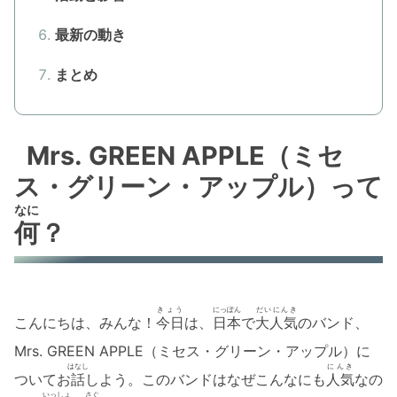
最新の動き
まとめ
Mrs. GREEN APPLE（ミセ
ス・グリーン・アップル）って
なに
何
？
きょう
にっぽん
だいにんき
こんにちは、みんな！
今日
は、
日本
で
大人気
のバンド、
Mrs. GREEN APPLE（ミセス・グリーン・アップル）に
はなし
にんき
ついてお
話
しよう。このバンドはなぜこんなにも
人気
なの
いっしょ
さぐ