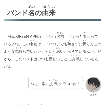
めい
ゆらい
バンド
名
の
由来
なまえ
か
「Mrs. GREEN APPLE」という
名前
、ちょっと
変
わって
なまえ
じゅく
あお
いるよね。この
名前
は、「いつまでも
熟
さずに
青
りんごの
きも
おも
ような
気持
ちでいたい」という
思
いからきているんだ。だ
あたら
ちょうせん
から、このバンドはいつも
新
しいことに
挑戦
しているん
だよ。
つね
ちょうせん
へぇ、
常
に
挑戦
っていいね！
はると