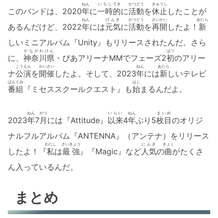
ねん
いちじ
てき
かつどう
きゅうし
このバンドは、2020
年
に
一時
的
に
活動
を
休止
したことが
ねん
げんき
かつどう
さいかい
あたら
あるんだけど、2022
年
には
元気
に
活動
を
再開
したよ！
新
しいミニアルバム『Unity』もリリースされたんだ。さら
かながわけん
はつ
に、
神奈川県
・ぴあアリーナMMでフェーズ2
初
のアリー
こうえん
かいさい
ねん
あたら
ナ
公演
を
開催
したよ。そして、2023
年
には
新
しいテレビ
ばんぐみ
はじ
番組
『ミセススクールクエスト』も
始
まるんだよ。
ねん
がつ
いらい
ねん
まいめ
2023
年
7
月
には『Attitude』
以来
4
年
ぶり5
枚目
のオリジ
ナルフルアルバム『ANTENNA』（アンテナ）をリリース
わたし
さいきょう
にんき
きょく
したよ！『
私
は
最強
』『Magic』など
人気
の
曲
がたくさ
ん入っているんだ。
まとめ