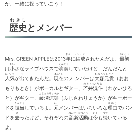
か、
一緒
に
探
っていこう！
れきし
歴史
とメンバー
ねん
けっせい
さいしょ
Mrs. GREEN APPLEは2013
年
に
結成
されたんだよ。
最初
ちい
えんそう
は
小
さなライブハウスで
演奏
していたけど、だんだんと
にんき
で
げんざい
おおもりもとき
人気
が
出
てきたんだ。
現在
のメ ンバーは
大森元貴
（おお
わかいひろと
もりもとき）がボーカルとギター、
若井滉斗
（わかいひろ
ふじさわりょうか
と）がギター、
藤澤涼架
（ふじさわりょうか）がキーボー
たんとう
もと
りゆう
ドを
担当
しているよ。
元
メンバーはいろいろな
理由
でバン
さ
おんがくかつどう
いま
つづ
ドを
去
ったけど、それぞれの
音楽活動
は
今
も
続
いている
よ。