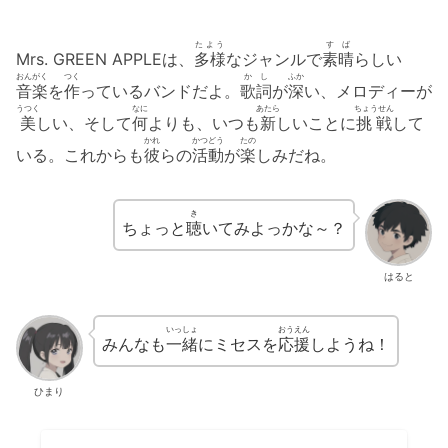
たよう
すば
Mrs. GREEN APPLEは、
多様
なジャンルで
素晴
らしい
おんがく
つく
かし
ふか
音楽
を
作
っているバンドだよ。
歌詞
が
深
い、メロディーが
うつく
なに
あたら
ちょうせん
美
しい、そして
何
よりも、いつも
新
しいことに
挑戦
して
かれ
かつどう
たの
いる。これからも
彼
らの
活動
が
楽
しみだね。
き
ちょっと
聴
いてみよっかな～？
はると
いっしょ
おうえん
みんなも
一緒
にミセスを
応援
しようね！
ひまり