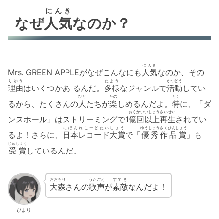
にんき
なぜ
人気
なのか？
にんき
Mrs. GREEN APPLEがなぜこんなにも
人気
なのか、その
りゆう
たよう
かつどう
理由
はいくつかあ るんだ。
多様
なジャンルで
活動
してい
ひと
たの
とく
るから、たくさんの
人
たちが
楽
しめるんだよ。
特
に、「ダ
おく
かい
いじょう
さいせい
ンスホール」はストリーミングで1
億
回
以上
再生
されてい
にほんれこーどたいしょう
ゆうしゅうさくひんしょう
るよ！さらに、
日本レコード大賞
で「
優秀作品賞
」も
じゅしょう
受賞
しているんだ。
おおもり
うたごえ
すてき
大森
さんの
歌声
が
素敵
なんだよ！
ひまり