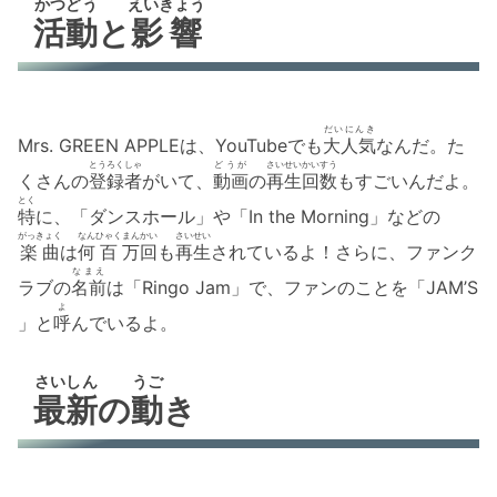
かつどう
えいきょう
活動
と
影響
だいにんき
Mrs. GREEN APPLEは、YouTubeでも
大人気
なんだ。た
とうろくしゃ
どうが
さいせいかいすう
くさんの
登録者
がいて、
動画
の
再生回数
もすごいんだよ。
とく
特
に、「ダンスホール」や「In the Morning」などの
がっきょく
なん
ひゃく
まん
かい
さいせい
楽曲
は
何
百
万
回
も
再生
されているよ！さらに、ファンク
なまえ
ラブの
名前
は「Ringo Jam」で、ファンのことを「JAM’S
よ
」と
呼
んでいるよ。
さいしん
うご
最新
の
動
き