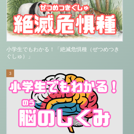
小学生でもわかる！「絶滅危惧種（ぜつめつき
ぐしゅ）」