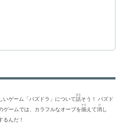
はな
しいゲーム「パズドラ」について
話
そう！ パズド
そろ
け
のゲームでは、カラフルなオーブを
揃
えて
消
し
するんだ！