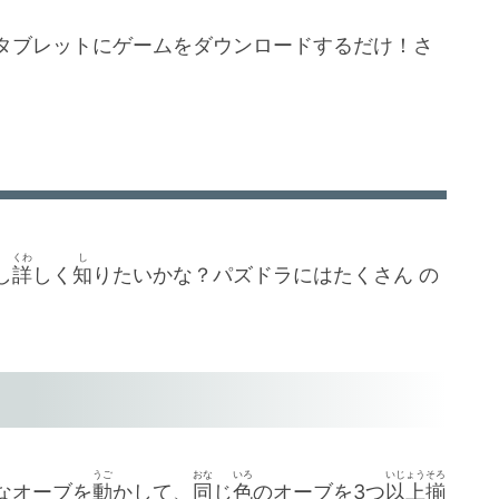
タブレットにゲームをダウンロードするだけ！さ
くわ
し
し
詳
しく
知
りたいかな？パズドラにはたくさん の
うご
おな
いろ
いじょう
そろ
なオーブを
動
かして、
同
じ
色
のオーブを3つ
以上
揃