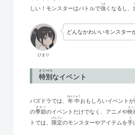
つよ
しい！モンスターはバトルで
強
くなるし、
どんなかわいいモンスター
ひまり
とくべつ
特別
なイベント
ねんじゅう
パズドラでは、
年中
おもしろいイベントが
きせつ
えい
の
季節
のイベントだけでなく、アニメや
映
げんてい
て
トでは、
限定
のモンスターやアイテムを
手