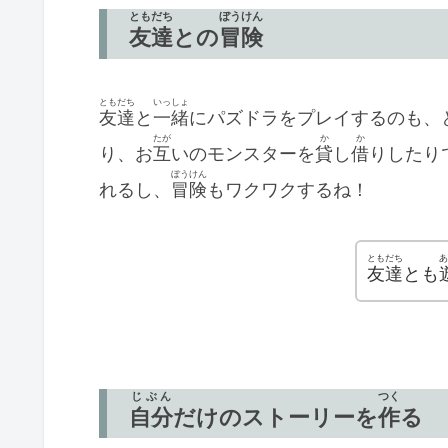
ともだち
ぼうけん
友達
との
冒険
ともだち
いっしょ
友達
と
一緒
にパズドラをプレイするのも、
たが
か
か
り、お
互
いのモンスターを
貸
し
借
りしたり
ぼうけん
れるし、
冒険
もワクワクするね！
ともだち
あ
友達
とも
じぶん
つく
自分
だけのストーリーを
作
る