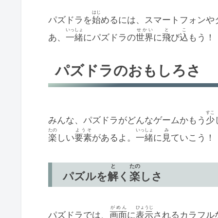
はじ
パズドラを
始
めるには、スマートフォンや
いっしょ
せかい
と
こ
あ、
一緒
にパズドラの
世界
に
飛
び
込
もう！
パズドラのおもしろさ
すこ
みんな、パズドラがどんなゲームかもう
少
たの
ようそ
いっしょ
み
楽
しい
要素
があるよ。
一緒
に
見
ていこう！
と
たの
パズルを
解
く
楽
しさ
がめん
ひょうじ
パズドラでは、
画面
に
表示
されるカラフル