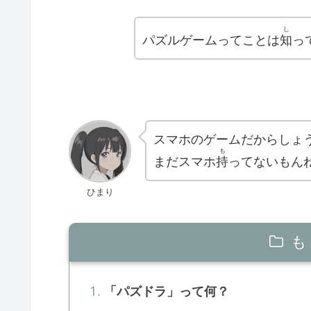
し
パズルゲームってことは
知
っ
スマホのゲームだからしょ
も
まだスマホ
持
ってないもん
ひまり
も
「パズドラ」って何？