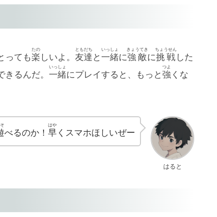
たの
ともだち
いっしょ
きょうてき
ちょうせん
とっても
楽
しいよ。
友達
と
一緒
に
強敵
に
挑戦
した
いっしょ
つよ
できるんだ。
一緒
にプレイすると、もっと
強
くな
そ
はや
遊
べるのか！
早
くスマホほしいぜー
はると