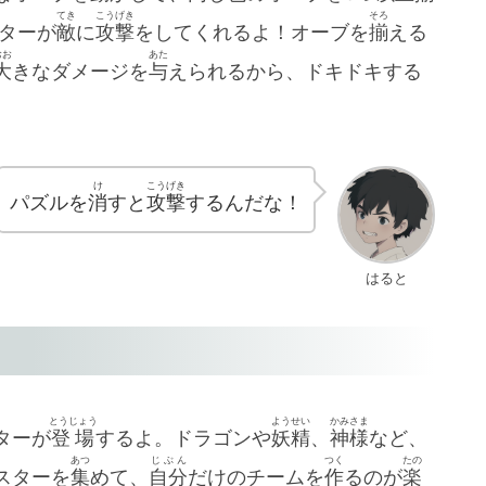
てき
こうげき
そろ
ると 、モンスターが
敵
に
攻撃
をしてくれるよ！オーブを
揃
える
おお
あた
大
きなダメージを
与
えられるから、ドキドキする
け
こうげき
パズルを
消
すと
攻撃
するんだな！
はると
とうじょう
ようせい
かみさま
ターが
登場
するよ。ドラゴンや
妖精
、
神様
など、
あつ
じぶん
つく
たの
スターを
集
めて、
自分
だけのチームを
作
るのが
楽