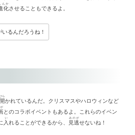
しんか
進化
させることもできるよ。
がいるんだろうね！
ひら
開
かれているんだ。クリスマスやハロウィンなど
が
画
とのコラボイベントもあるよ。これらのイベン
い
みのが
に
入
れることができるから、
見逃
せないね！