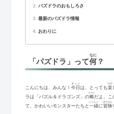
パズドラのおもしろさ
最新のパズドラ情報
おわりに
なに
「パズドラ」って
何
？
きょう
たの
こんにちは、みんな！
今日
は、とっても
楽
りゃく
ラは「パズル＆ドラゴンズ」の
略
だよ。こ
いっしょ
ぼうけん
て、かわいいモンスターたちと
一緒
に
冒険