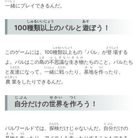
いっし ょ
一緒
にプレイできるんだ。
しゅ
るい
いじょう
あそ
100
種
類
以上
のパルと
遊
ぼう！
しゅ
るい
いじょう
とうじょう
このゲームには、100
種
類
以上
もの「パル」が
登場
する
しま
ふしぎないきもの
よ。パルはこの
島
の
不思議な生き物
たちのこと。パルたち
ともだち
いっしょ
たたか
きち
つく
と
友達
になって、
一緒
に
戦
ったり、
基地
を
作
ったり、
のうぎょう
農業
をしたりできるんだ。
じぶん
せかい
つく
自分
だけの
世界
を
作
ろう！
たんけん
じぶん
パルワールドでは、
探検
だけじゃないんだ。
自分
だけの
きち
つく
つく
基地
を
作
ったり、アイテムを
作
ったりすることもできる