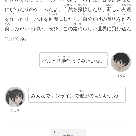
しぜん
たんけん
あたら
ともだち
にぴったりのゲームだよ。
自然
を
探検
したり、
新
しい
友達
つく
なかま
じぶん
き ち
つく
を
作
ったり、パルを
仲間
にしたり、
自分
だけの
基地
を
作
る
たの
すば
せかい
と
こ
楽
しみがいっぱい。ぜひ、この
素晴
らしい
世界
に
飛
び
込
ん
でみてね。
きち
つく
パルと
基地
作
ってみたいな。
はると
あそ
みんなでオンラインで
遊
ぶのもいいよね！
ひまり