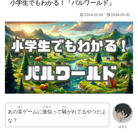
小学生でもわかる！「パルワールド」
2024.02.05
2026.05.30
ぼう
げきに
さわ
あの
某
ゲームに
激似
って
騒
がれてるやつだよ
な？
はると