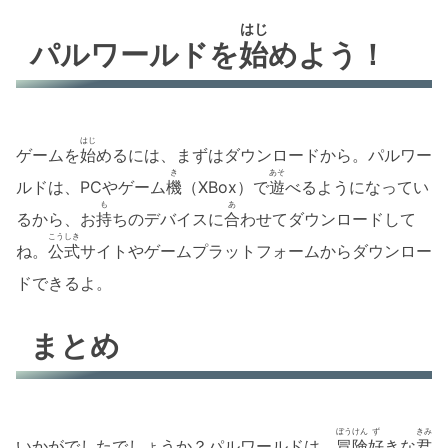
はじ
パルワールドを
始
めよう！
はじ
ゲームを
始
めるには、まずはダウンロードから。パルワー
き
あそ
ルドは、PCやゲーム
機
（XBox）で
遊
べるようになってい
も
あ
るから、お
持
ちのデバイスに
合
わせてダウンロードして
こうしき
ね。
公式
サイトやゲームプラットフォームからダウンロー
ドできるよ。
まとめ
ぼうけん
ず
きみ
いかがでしたでしょうか？パルワールドは、
冒険
好
きな
君