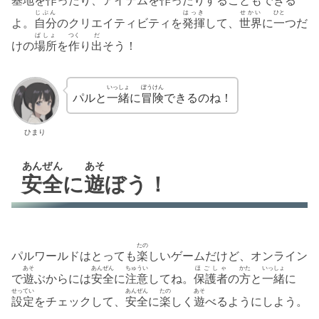
じぶん
はっき
せかい
ひと
よ。
自分
のクリエイティビティを
発揮
して、
世界
に
一
つだ
ばしょ
つく
だ
けの
場所
を
作
り
出
そう！
いっしょ
ぼうけん
パルと
一緒
に
冒険
できるのね！
ひまり
あんぜん
あそ
安全
に
遊
ぼう！
たの
パルワールドはとっても
楽
しいゲームだけど、オンライン
あそ
あんぜん
ちゅうい
ほごしゃ
かた
いっしょ
で
遊
ぶからには
安全
に
注意
してね。
保護者
の
方
と
一緒
に
せってい
あんぜん
たの
あそ
設定
をチェックして、
安全
に
楽
しく
遊
べるようにしよう。