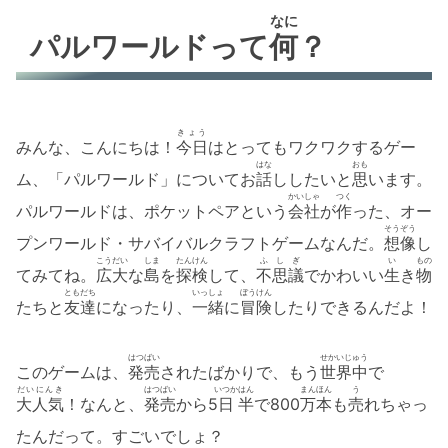
なに
パルワールドって
何
？
きょう
みんな、こんにちは！
今日
はとってもワクワクするゲー
はな
おも
ム、「パルワールド」についてお
話
ししたいと
思
います。
かいしゃ
つく
パルワールドは、ポケットペアという
会社
が
作
った、オー
そうぞう
プンワールド・サバイバルクラフトゲームなんだ。
想像
し
こうだい
しま
たんけん
ふしぎ
い
もの
てみてね。
広大
な
島
を
探検
して、
不思議
でかわいい
生
き
物
ともだち
いっしょ
ぼうけん
たちと
友達
になったり、
一緒
に
冒険
したりできるんだよ！
はつばい
せかいじゅう
このゲームは、
発売
されたばかりで、もう
世界中
で
だいにんき
はつばい
いつか
はん
まん
ほん
う
大人気
！なんと、
発売
から5
日
半
で800
万
本
も
売
れちゃっ
たんだって。すごいでしょ？