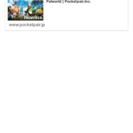
Palworld | Pocketpair,Inc.
www.pocketpair.jp