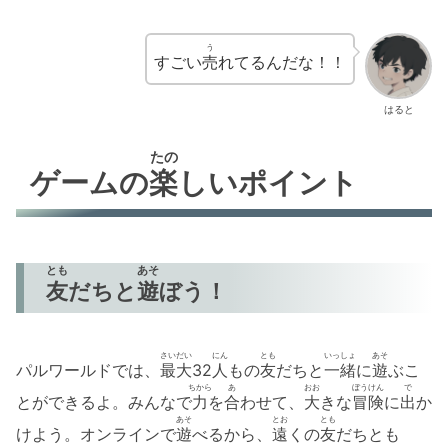
う
すごい
売
れてるんだな！！
はると
たの
ゲームの
楽
しいポイント
とも
あそ
友
だちと
遊
ぼう！
さいだい
にん
とも
いっしょ
あそ
パルワールドでは、
最大
32
人
もの
友
だちと
一緒
に
遊
ぶこ
ちから
あ
おお
ぼうけん
で
とができるよ。みんなで
力
を
合
わせて、
大
きな
冒険
に
出
か
あそ
とお
とも
けよう。オンラインで
遊
べるから、
遠
くの
友
だちとも