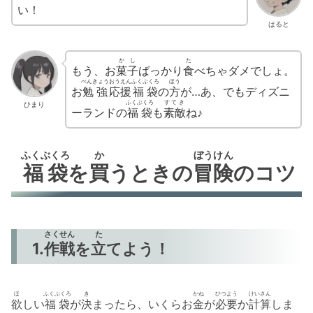
い！
はると
かし
た
もう、お
菓子
ばっかり
食
べちゃダメでしょ。
べんきょう
おうえん
ふくぶくろ
ほう
お
勉強
応援
福袋
の
方
が…あ、でもディズニ
ふくぶくろ
すてき
ひまり
ーランドの
福袋
も
素敵
ね♪
ふくぶくろ
か
ぼうけん
福袋
を
買
うときの
冒険
のコツ
さくせん
た
1.
作戦
を
立
てよう！
ほ
ふくぶくろ
き
かね
ひつよう
けいさん
欲
しい
福袋
が
決
まったら、いくらお
金
が
必要
か
計算
しま