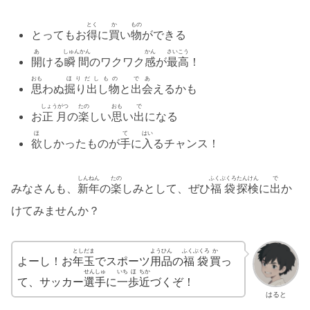
とく
か
もの
とってもお
得
に
買
い
物
ができる
あ
しゅんかん
かん
さいこう
開
ける
瞬間
のワクワク
感
が
最高
！
おも
ほりだしもの
であ
思
わぬ
掘り出し物
と
出会
えるかも
しょうがつ
たの
おも
で
お
正月
の
楽
しい
思
い
出
になる
ほ
て
はい
欲
しかったものが
手
に
入
るチャンス！
しんねん
たの
ふくぶくろ
たんけん
で
みなさんも、
新年
の
楽
しみとして、ぜひ
福袋
探検
に
出
か
けてみませんか？
としだま
ようひん
ふくぶくろ
か
よーし！お
年玉
でスポーツ
用品
の
福袋
買
っ
せんしゅ
いち
ほ
ちか
て、サッカー
選手
に
一
歩
近
づくぞ！
はると