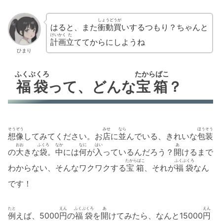
しょうどうが
はると、また
衝動買
いするつもり？ちゃんと
けいかく
た
計画
立
ててからにしようね
ひまり
ふくぶくろ
たからばこ
福袋
って、どんな
宝箱
？
そうぞう
みせ
なら
ほうそう
想像
してみてください。お
店
に
並
んでいる、きれいな
包装
おお
ふくろ
なか
なに
はい
あ
の
大
きな
袋
。
中
には
何
が
入
っているんだろう？
開
けるまで
たからばこ
ふくぶくろ
わからない、そんなワクワクする
宝箱
、それが
福袋
なん
です！
たと
えん
ふくぶくろ
あ
えん
例
えば、5000
円
の
福袋
を
開
けてみたら、なんと15000
円