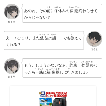
まえ
ふゆやす
しゅくだい
お
あのね、その
前
に
冬休
みの
宿題
終
わらせて
からじゃない？
ひまり
べんきょう
はなし
おし
えー！ひまり、また
勉強
の
話
ー…でも
教
えて
くれる？
はると
やくそく
しゅくだい
お
もう、しょうがないなぁ。
約束
！
宿題
終
わ
いっしょ
ふくぶくろ
さが
い
ったら
一緒
に
福袋
探
しに
行
きましょ♪
ひまり