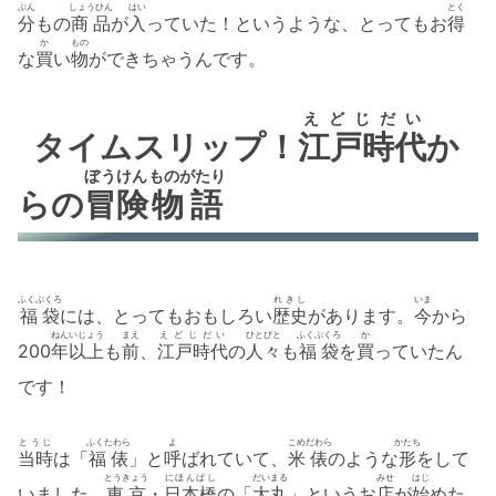
ぶん
しょうひん
はい
とく
分
もの
商品
が
入
っていた！というような、とってもお
得
か
もの
な
買
い
物
ができちゃうんです。
えどじだい
タイムスリップ！
江戸時代
か
ぼうけん
ものがたり
らの
冒険
物語
ふくぶくろ
れきし
いま
福袋
には、とってもおもしろい
歴史
があります。
今
から
ねん
いじょう
まえ
えどじだい
ひとびと
ふくぶくろ
か
200
年
以上
も
前
、
江戸時代
の
人々
も
福袋
を
買
っていたん
です！
とうじ
ふくたわら
よ
こめ
だわら
かたち
当時
は「
福俵
」と
呼
ばれていて、
米
俵
のような
形
をして
とうきょう
にほんばし
だいまる
みせ
はじ
いました。
東京
・
日本橋
の「
大丸
」というお
店
が
始
めた