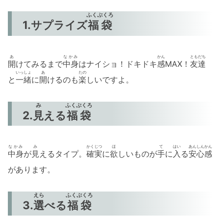
ふくぶくろ
1.サプライズ
福袋
あ
なかみ
かん
ともだち
開
けてみるまで
中身
はナイショ！ドキドキ
感
MAX！
友達
いっしょ
あ
たの
と
一緒
に
開
けるのも
楽
しいですよ。
み
ふくぶくろ
2.
見
える
福袋
なかみ
み
かくじつ
ほ
て
はい
あんしんかん
中身
が
見
えるタイプ。
確実
に
欲
しいものが
手
に
入
る
安心感
があります。
えら
ふくぶくろ
3.
選
べる
福袋