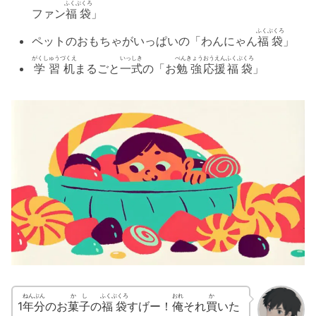
ふくぶくろ
ファン
福袋
」
ふくぶくろ
ペットのおもちゃがいっぱいの「わんにゃん
福袋
」
がくしゅうづくえ
いっしき
べんきょう
おうえん
ふくぶくろ
学習机
まるごと
一式
の「お
勉強
応援
福袋
」
ねん
ぶん
かし
ふくぶくろ
おれ
か
1
年
分
のお
菓子
の
福袋
すげー！
俺
それ
買
いた