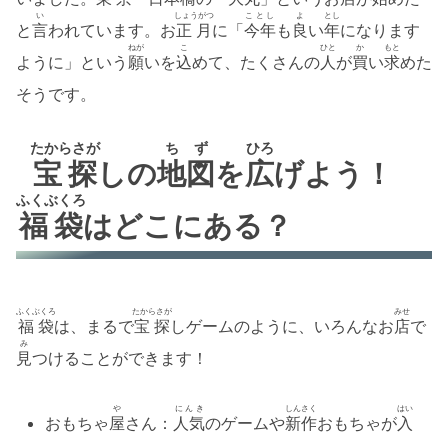
い
しょうがつ
ことし
よ
とし
と
言
われています。お
正月
に「
今年
も
良
い
年
になります
ねが
こ
ひと
か
もと
ように」という
願
いを
込
めて、たくさんの
人
が
買
い
求
めた
そうです。
たからさが
ちず
ひろ
宝探
しの
地図
を
広
げよう！
ふくぶくろ
福袋
はどこにある？
ふくぶくろ
たからさが
みせ
福袋
は、まるで
宝探
しゲームのように、いろんなお
店
で
み
見
つけることができます！
や
にんき
しんさく
はい
おもちゃ
屋
さん：
人気
のゲームや
新作
おもちゃが
入