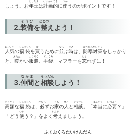
としだま
けいかくてき
つか
しょう。お
年玉
は
計画的
に
使
うのがポイントです！
そうび
ととの
2.
装備
を
整
えよう！
にんき
ふくぶくろ
か
なら
とき
ぼうかん
たいさく
人気
の
福袋
を
買
うために
並
ぶ
時
は、
防寒
対策
をしっかり
あたた
ふくそう
てぶくろ
わす
と。
暖
かい
服装
、
手袋
、マフラーを
忘
れずに！
なかま
そうだん
3.
仲間
と
相談
しよう！
こうがく
ふくぶくろ
かなら
うち
ひと
そうだん
ほんとう
ひつよう
高額
な
福袋
は、
必
ずお
家
の
人
と
相談
。「
本当
に
必要
？」
つか
かんが
「どう
使
う？」をよく
考
えましょう。
ふくぶくろ
たいけんだん