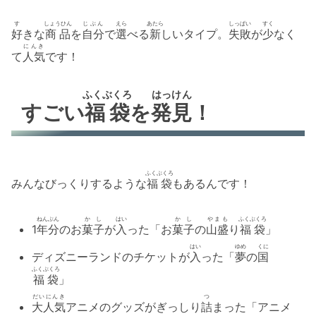
す
しょうひん
じぶん
えら
あたら
しっぱい
すく
好
きな
商品
を
自分
で
選
べる
新
しいタイプ。
失敗
が
少
なく
にんき
て
人気
です！
ふくぶくろ
はっけん
すごい
福袋
を
発見
！
ふくぶくろ
みんなびっくりするような
福袋
もあるんです！
ねん
ぶん
かし
はい
かし
やまも
ふくぶくろ
1
年
分
のお
菓子
が
入
った「お
菓子
の
山盛
り
福袋
」
はい
ゆめ
くに
ディズニーランドのチケットが
入
った「
夢
の
国
ふくぶくろ
福袋
」
だいにんき
つ
大人気
アニメのグッズがぎっしり
詰
まった「アニメ