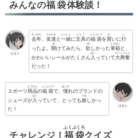
みんなの
福袋
体験談
！
きょねん
ともだち
いっしょ
ぶんぐ
ふくぶくろ
か
い
去年
、
友達
と
一緒
に
文具
の
福袋
を
買
いに
行
あ
ほ
ふでばこ
ったよ。
開
けてみたら、
欲
しかった
筆箱
と、
はい
だい
こうふん
ひまり
かわいいシールがたくさん
入
っていて
大
興奮
だった！
ようひん
ふくぶくろ
あこが
スポーツ
用品
の
福袋
で、
憧
れのブランドの
はい
うれ
シューズが
入
っていて、とっても
嬉
しかっ
はると
た！
ふくぶくろ
チャレンジ！
福袋
クイズ