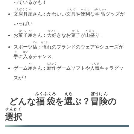
っているかも！
ぶんぼうぐ
や
ぶんぐ
べんり
がくしゅう
文房具
屋
さん：かわいい
文具
や
便利
な
学習
グッズが
いっぱい
かし
や
だいす
かし
やまも
お
菓子
屋
さん：
大好
きなお
菓子
が
山盛
り！
てん
あこが
スポーツ
店
：
憧
れのブランドのウェアやシューズが
て
はい
手
に
入
るチャンス
や
しんさく
にんき
ゲーム
屋
さん：
新作
ゲームソフトや
人気
キャラグッ
ズが！
ふくぶくろ
えら
ぼうけん
どんな
福袋
を
選
ぶ？
冒険
の
せんたく
選択