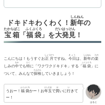
しんねん
ドキドキわくわく！
新年
の
たからばこ
ふくぶくろ
だいはっけん
宝箱
「
福袋
」を
大発見
！
しょうがつ
きょう
しんねん
たの
こんにちは！もうすぐお
正月
ですね。
今日
は、
新年
の
楽
なか
とく
ふくぶくろ
しみの
中
でも
特
に「ワクワクドキドキ」する「
福袋
」に
たんけん
ついて、みんなで
探検
していきましょう！
ふくぶくろ
としだま
か
い
うおー！
福袋
かー！お
年玉
で
買
いに
行
きて
ー！
はると