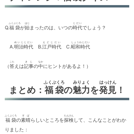
ふくぶくろ
はじ
じだい
Q.
福袋
が
始
まったのは、いつの
時代
でしょう？
めいじじだい
えどじだい
しょうわじだい
A.
明治時代
B.
江戸時代
C.
昭和時代
こた
きじ
なか
（
答
えは
記事
の
中
にヒントがあるよ！）
ふくぶくろ
みりょく
はっけん
まとめ：
福袋
の
魅力
を
発見
！
ふくぶくろ
すば
たんけん
福袋
の
素晴
らしいところを
探検
して、こんなことがわか
りました：