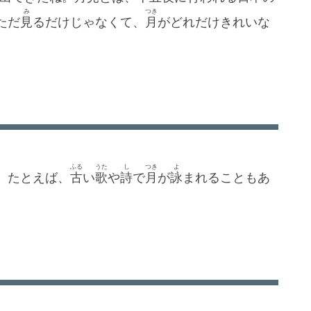
み
つき
ただ
見
るだけじゃなくて、
月
がどれだけきれいな
ふる
うた
し
つき
よ
。たとえば、
古
い
歌
や
詩
で
月
が
詠
まれることもあ