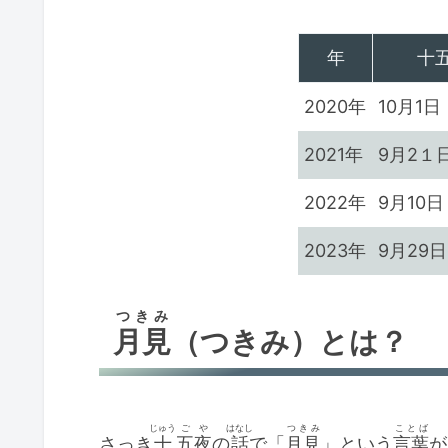
年
十
2020年
10月1
2021年
9月2１
2022年
9月10
2023年
9月29
つきみ
月見
（つきみ）とは？
じゅう
ご
や
はなし
つきみ
ことば
さっき
十
五
夜
の
話
で「
月見
」という
言葉
が