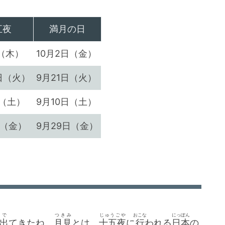
五夜
満月の日
日（木）
10月2日（金）
日（火）
9月21日（火）
日（土）
9月10日（土）
日（金）
9月29日（金）
で
つきみ
じゅうごや
おこな
にっぽん
出
てきたね。
月見
とは、
十五夜
に
行
われる
日本
の