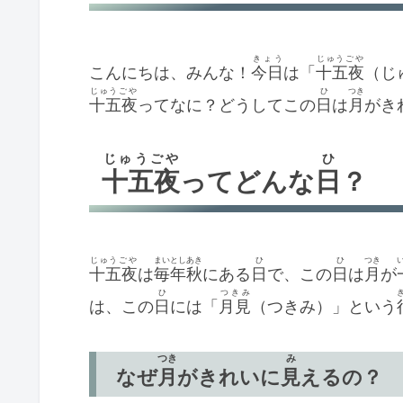
きょう
じゅうごや
こんにちは、みんな！
今日
は「
十五夜
（じ
じゅうごや
ひ
つき
十五夜
ってなに？どうしてこの
日
は
月
がき
じゅうごや
ひ
十五夜
ってどんな
日
？
じゅうごや
まいとし
あき
ひ
ひ
つき
十五夜
は
毎年
秋
にある
日
で、この
日
は
月
が
ひ
つきみ
は、この
日
には「
月見
（つきみ）」という
つき
み
なぜ
月
がきれいに
見
えるの？