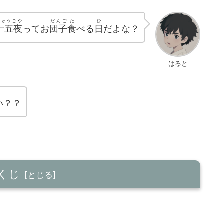
じゅうごや
だんご
た
ひ
十五夜
ってお
団子
食
べる
日
だよな？
はると
い？？
くじ