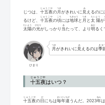
じゅうごや
つき
み
じつは、
十五夜
の
月
がきれいに
見
えるのに
じゅうごや
ころ
ちきゅう
つき
たいよう
るけど、
十五夜
の
頃
には
地球
と
月
と
太 陽
が
たいよう
ひかり
あ
あか
太陽
の
光
がしっかり
当
たって、より
明
るく
つき
み
きせ
月
がきれいに
見
えるのは
季
ひまり
じゅうごや
十五夜
はいつ？
じゅうごや
ひ
まいとし
ちが
ねん
十五夜
の
日
にちは
毎年
違
うんだ。2023
年