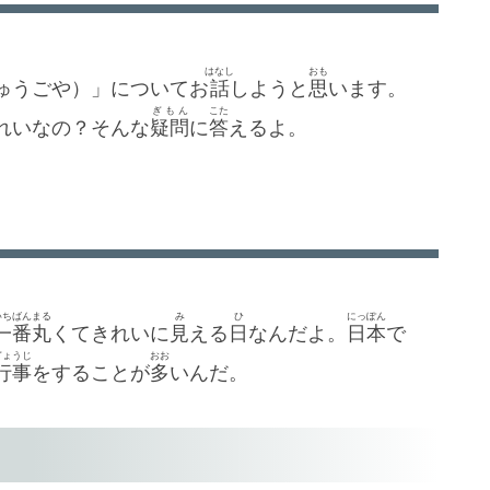
はなし
おも
ゅうごや）」についてお
話
しようと
思
います。
ぎもん
こた
れいなの？そんな
疑問
に
答
えるよ。
いちばん
まる
み
ひ
にっぽん
一番
丸
くてきれいに
見
える
日
なんだよ。
日本
で
ぎょうじ
おお
行事
をすることが
多
いんだ。