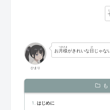
つき
さま
ひ
お
月
様
がきれいな
日
じゃな
ひまり
も
はじめに