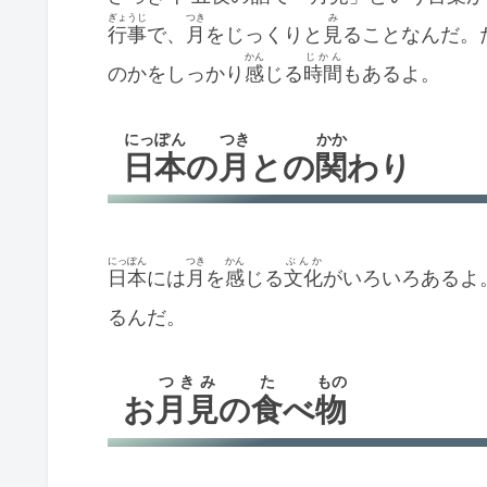
ぎょうじ
つき
み
行事
で、
月
をじっくりと
見
ることなんだ。
かん
じかん
のかをしっかり
感
じる
時間
もあるよ。
にっぽん
つき
かか
日本
の
月
との
関
わり
にっぽん
つき
かん
ぶんか
日本
には
月
を
感
じる
文化
がいろいろあるよ
るんだ。
つきみ
た
もの
お
月見
の
食
べ
物