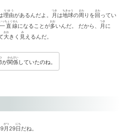
りゆう
つき
ちきゅう
まわ
まわ
は
理由
があるんだよ。
月
は
地球
の
周
りを
回
ってい
いっちょくせん
おお
つき
一直線
になることが
多
いんだ。 だから、
月
に
おお
み
て
大
きく
見
えるんだ。
つ
かんけい
節
が
関係
していたのね。
がつ
にち
は
9
月
29
日
だね。